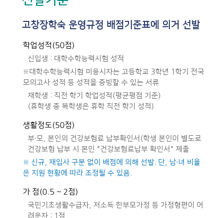
선발기준
고창장학숙 운영규정 배점기준표에 의거 선발
학업성적(50점)
신입생 : 대학수학능력시험 성적
※대학수학능력시험 미응시자는 고등학교 3학년 1학기 전국
모의고사 성적 등 성적을 증빙할 수 있는 서류
재학생 : 직전 학기 학업성적(평균평점 기준)
(휴학생 중 복학생은 휴학 직전 학기 성적)
생활정도(50점)
부·모, 본인의 건강보험료 납부확인서(학생 본인이 별도로
건강보험 납부 시 본인 "건강보험료납부 확인서" 제출
※ 신규, 재입사 구분 없이 배점에 의해 선발. 단, 남·녀 비율
은 지원 현황에 따라 조정될 수 있음.
가 점(0.5 ~ 2점)
국민기초생활수급자, 저소득 한부모가정 등 가정형편이 어
려운자 : 1점