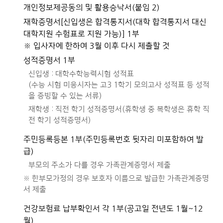
개인정보제공동의 및 활용승낙서(붙임 2)
재학증명서[신입생은 합격통지서(대학 합격통지서 대신
대학지원 수험표로 지원 가능)] 1부
※ 입사자에 한하여 3월 이후 다시 제출할 것
성적증명서 1부
신입생 : 대학수학능력시험 성적표
(수능 시험 미응시자는 고3 1학기 모의고사 성적표 등 성적
을 증빙할 수 있는 서류)
재학생 : 직전 학기 성적증명서(휴학생 중 복학생은 휴학 직
전 학기 성적증명서)
주민등록등본 1부(주민등록번호 뒷자리 미포함하여 발
급)
부모의 주소가 다를 경우 가족관계증명서 제출
※ 한부모가정의 경우 보호자 이름으로 발급한 가족관계증명
서 제출
건강보험료 납부확인서 각 1부(공고일 전년도 1월~12
월)