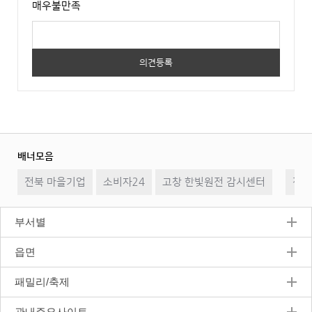
매우불만족
배너모음
이
일
다
전북 마을기업
소비자24
고창 한빛원전 감시센터
전
시
음
전북
정
지
부서별
읍면
패밀리/축제
관내주요사이트