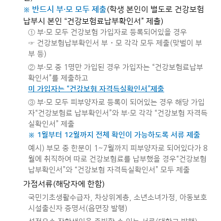
※ 반드시 부·모 모두 제출
(학생 본인이 별도로 건강보험
납부시 본인 “건강보험료납부확인서” 제출)
① 부·모 모두 건강보험 가입자로 등록되어있을 경우
☞ 건강보험납부확인서 부・모 각각 모두 제출(맞벌이 부
부 등)
② 부·모 중 1명만 가입된 경우 가입자는 “건강보험료납부
확인서”를 제출하고
미 가입자는 “건강보험 자격득실확인서”제출
③ 부·모 모두 피부양자로 등록이 되어있는 경우 해당 가입
자“건강보험료 납부확인서”와 부·모 각각 “건강보험 자격득
실확인서” 제출
※ 1월부터 12월까지 전체 확인이 가능하도록 서류 제출
예시) 부모 중 한분이 1~7월까지 피부양자로 되어있다가 8
월에 취직하여 따로 건강보험료를 납부했을 경우“건강보험
납부확인서”와 “건강보험 자격득실확인서” 모두 제출
가점서류(해당자에 한함)
국민기초생활수급자, 차상위계층, 소년소녀가정, 아동보호
시설출신자 증명서(읍면장 발행)