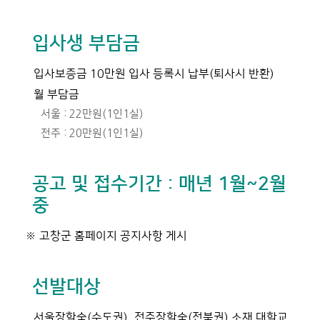
입사생 부담금
입사보증금 10만원 입사 등록시 납부(퇴사시 반환)
월 부담금
서울 : 22만원(1인1실)
전주 : 20만원(1인1실)
공고 및 접수기간 : 매년 1월~2월
중
※ 고창군 홈페이지 공지사항 게시
선발대상
서울장학숙(수도권), 전주장학숙(전북권) 소재 대학교