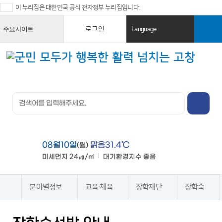
이 누리집은 대한민국 공식 전자정부 누리집입니다.
로그인
주요사이트
Language
열
열
기
기
검색창 열
기
전체메뉴
열기
08월10일
맑음31.4℃
(월)
미세먼지
24㎍/㎥
대기환경지수
좋음
맑음
분야별정보
교육·체육
장학재단
장학숙
홈