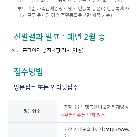
성적우수 장학생임을 증빙할 수 있는 서류(대학교 발행)
부모 기준 가족관계증명서 및 주민등록 등본(주민등록에 자
녀가 모두 등재된 경우 주민등록등본만 제출 가능)
선발결과 발표 : 매년 2월 중
※ 군 홈페이지 공지사항 게시(예정)
접수방법
방문접수 또는 인터넷접수
고창읍주민행복센터 2층 인재양성과 평생
방문접수
※우편접수는 받지 않음
고창군 대표홈페이지
(http://www.go
숙]