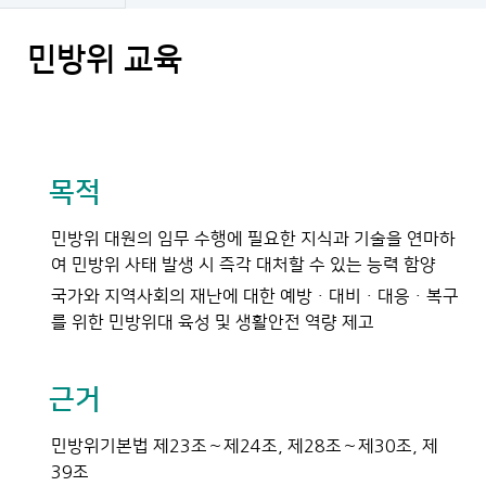
민방위 교육
목적
민방위 대원의 임무 수행에 필요한 지식과 기술을 연마하
여 민방위 사태 발생 시 즉각 대처할 수 있는 능력 함양
국가와 지역사회의 재난에 대한 예방ㆍ대비ㆍ대응ㆍ복구
를 위한 민방위대 육성 및 생활안전 역량 제고
근거
민방위기본법 제23조∼제24조, 제28조∼제30조, 제
39조