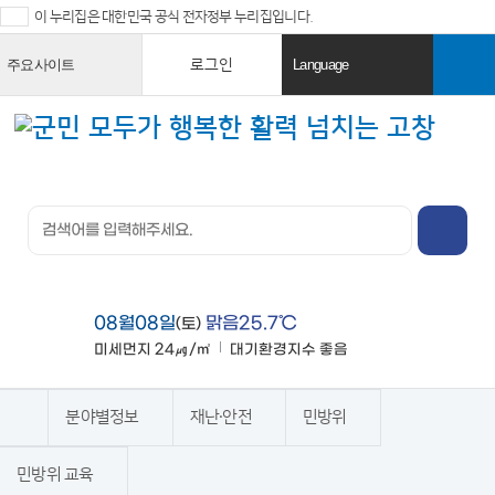
이 누리집은 대한민국 공식 전자정부 누리집입니다.
로그인
주요사이트
Language
열
열
기
기
검색창 열
기
전체메뉴
열기
08월08일
맑음25.7℃
(토)
미세먼지
24㎍/㎥
대기환경지수
좋음
맑음
분야별정보
재난·안전
민방위
홈
민방위 교육