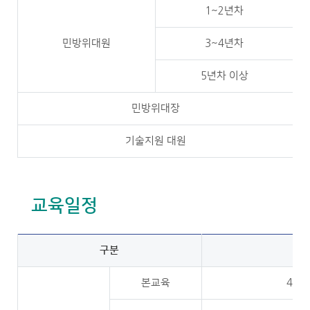
1~2년차
민방위대원
3~4년차
5년차 이상
민방위대장
기술지원 대원
교육일정
구분
본교육
4.15