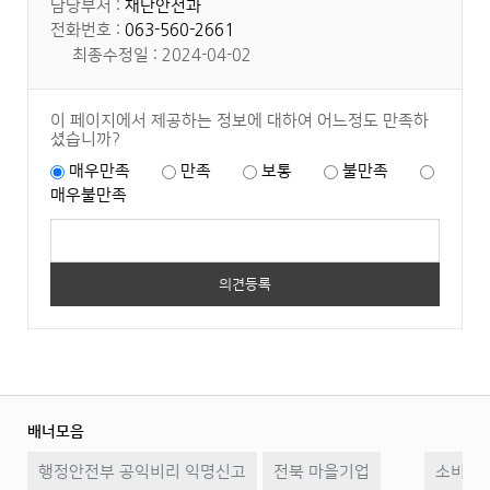
담당부서 :
재난안전과
전화번호 :
063-560-2661
최종수정일 : 2024-04-02
이 페이지에서 제공하는 정보에 대하여 어느정도 만족하
셨습니까?
매우만족
만족
보통
불만족
매우불만족
배너모음
이
일
다
행정안전부 공익비리 익명신고
전북 마을기업
전
시
소비자2
음