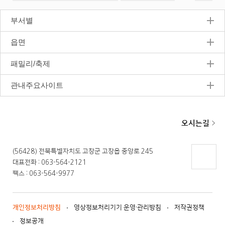
정
지
부서별
읍면
패밀리/축제
관내주요사이트
오시는길
(56428) 전북특별자치도 고창군 고창읍 중앙로 245
대표전화 : 063-564-2121
페이지
팩스 : 063-564-9977
상단으
로 이동
개인정보처리방침
영상정보처리기기 운영·관리방침
저작권정책
정보공개