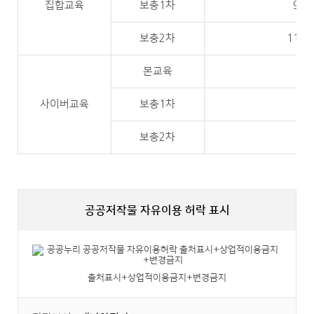
집합교육
보충1차
9.5
보충2차
11.1
본교육
4.
사이버교육
보충1차
9.
보충2차
11.
공공저작물 자유이용 허락 표시
출처표시+상업적이용금지+변경금지