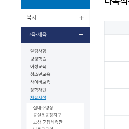
다목적
복지
교육·체육
알림사항
평생학습
여성교육
청소년교육
사이버교육
장학재단
체육시설
실내수영장
공설운동장지구
고창 군립체육관