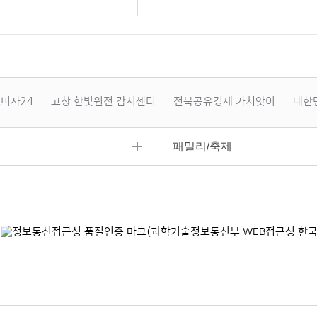
비자24
고창 한빛원전 감시센터
전북공유경제 가치앗이
대한
패밀리/축제