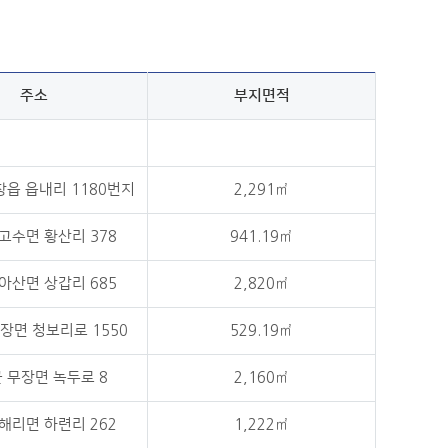
주소
부지면적
창읍 읍내리 1180번지
2,291㎡
고수면 황산리 378
941.19㎡
아산면 상갑리 685
2,820㎡
장면 청보리로 1550
529.19㎡
 무장면 녹두로 8
2,160㎡
해리면 하련리 262
1,222㎡