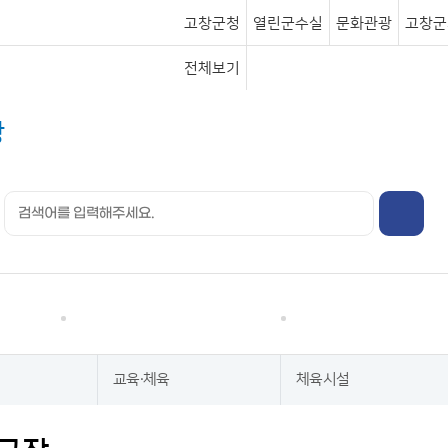
고창군청
열린군수실
문화관광
고창군
전체보기
행정정보
분야별정보
교육·체육
체육시설