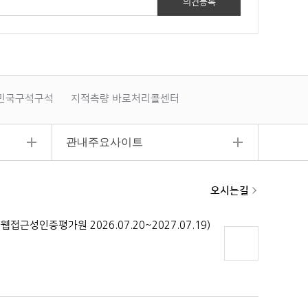
민국구석구석
지적측량 바로처리콜센터
폐기물부담금
관내주요사이트
오시는길
페이지
상단으
로 이동