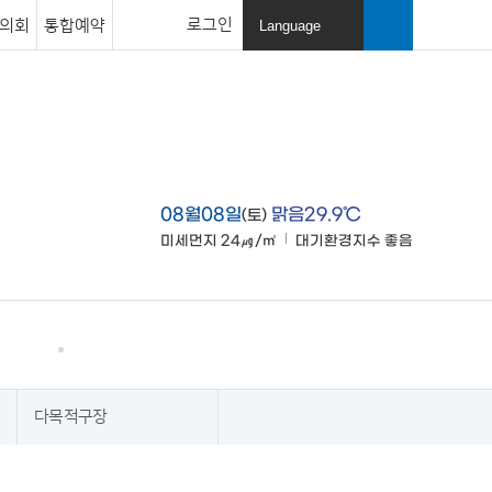
로그인
의회
통합예약
Language
열
기
검색창
열기
08월08일
맑음29.9℃
(토)
미세먼지
24㎍/㎥
대기환경지수
좋음
맑음
고창소개
사이트맵
다목적구장