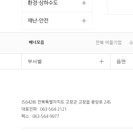
환경·상하수도
재난·안전
배너모음
전북 마을기업
소
이
일
다
전
시
음
정
부서별
읍면
지
(56428) 전북특별자치도 고창군 고창읍 중앙로 245
대표전화 : 063-564-2121
팩스 : 063-564-9977