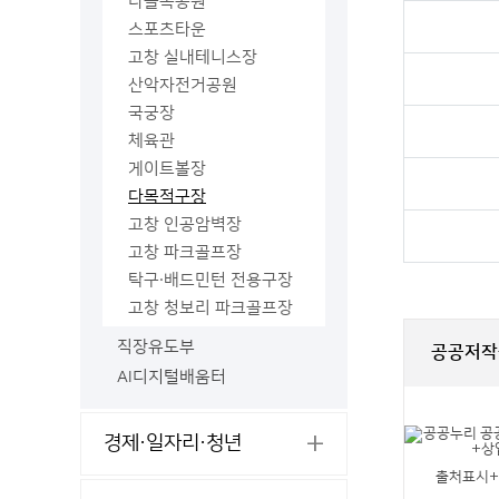
나들목공원
스포츠타운
고창 실내테니스장
산악자전거공원
국궁장
체육관
게이트볼장
다목적구장
고창 인공암벽장
고창 파크골프장
탁구·배드민턴 전용구장
고창 청보리 파크골프장
직장유도부
공공저작
AI디지털배움터
경제·일자리·청년
출처표시