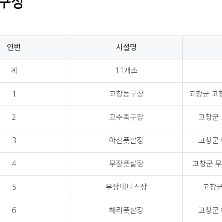
구장
연번
시설명
계
11개소
1
고창농구장
고창군 고
2
고수족구장
고창군 
3
아산풋살장
고창군 
4
무장풋살장
고창군 무
5
무장테니스장
고창군
6
해리풋살장
고창군 