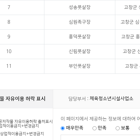
7
성송풋살장
고창군 
8
심원족구장
고창군 심
9
흥덕풋살장
고창군 흥
10
신림풋살장
고창군 신
11
부안풋살장
고창군 
물 자유이용 허락 표시
체육청소년시설사업소
담당부서 :
이 페이지에서 제공하는 정보에 대하여 
매우만족
만족
보통
+상업적이용금지+변경금지