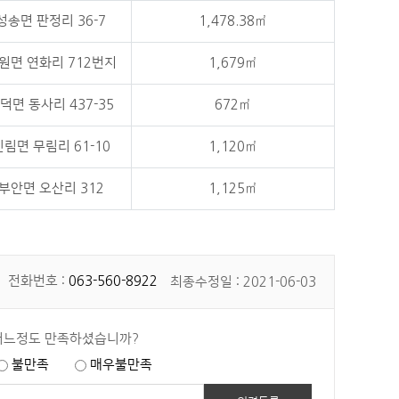
성송면 판정리 36-7
1,478.38㎡
원면 연화리 712번지
1,679㎡
덕면 동사리 437-35
672㎡
림면 무림리 61-10
1,120㎡
부안면 오산리 312
1,125㎡
전화번호 :
063-560-8922
최종수정일 : 2021-06-03
어느정도 만족하셨습니까?
불만족
매우불만족