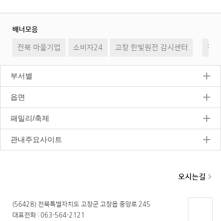
배너모음
이
일
다
전북 마을기업
소비자24
고창 한빛원전 감시센터
전
시
음
전북
정
지
부서별
읍면
패밀리/축제
관내주요사이트
오시는길
(56428) 전북특별자치도 고창군 고창읍 중앙로 245
대표전화 : 063-564-2121