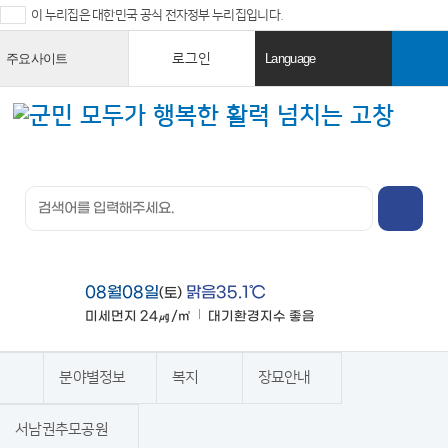
이 누리집은 대한민국 공식 전자정부 누리집입니다.
로그인
주요사이트
Language
열
열
기
기
검색창 열
기
전체메뉴
열기
08월08일
맑음35.1℃
(토)
미세먼지
24㎍/㎥
대기환경지수
좋음
맑음
분야별정보
복지
장묘안내
홈
서남권추모공원