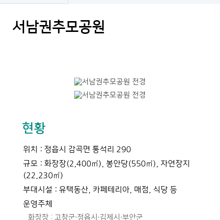
서남권추모공원
현황
위치 : 정읍시 감곡면 통석리 290
규모 : 화장장(2,400㎡), 봉안당(550㎡), 자연장지
(22,230㎡)
부대시설 : 유택동산, 카페테리아, 매점, 식당 등
운영주체
화장장 : 고창군·정읍시·김제시·부안군