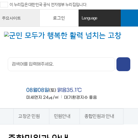
이 누리집은 대한민국 공식 전자정부 누리집입니다.
로그인
주요사이트
Language
열
열
기
기
검색창 열
기
전체메뉴
열기
08월08일
맑음35.1℃
(토)
미세먼지
24㎍/㎥
대기환경지수
좋음
맑음
고창군 민원
민원안내
종합민원과 안내
홈