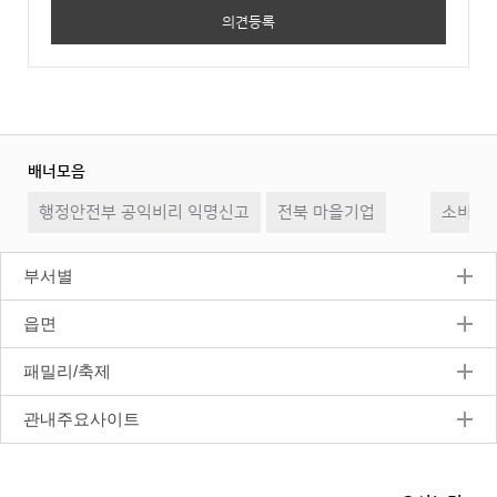
배너모음
이
일
다
행정안전부 공익비리 익명신고
전북 마을기업
전
시
소비자2
음
정
지
부서별
읍면
패밀리/축제
관내주요사이트