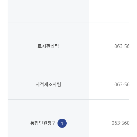
토지관리팀
063-560-
지적재조사팀
063-560-
통합민원창구
063-560-2
1