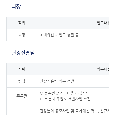
과장
직위
업무내용
과장
세계유산과 업무 총괄 등
관광진흥팀
직위
업무내용
팀장
관광진흥팀 업무 전반
○ 농촌관광 스타마을 조성사업
주무관
○ 복분자 유원지 개발사업 추진
관광분야 공모사업 및 국가예산 확보, 신규시책