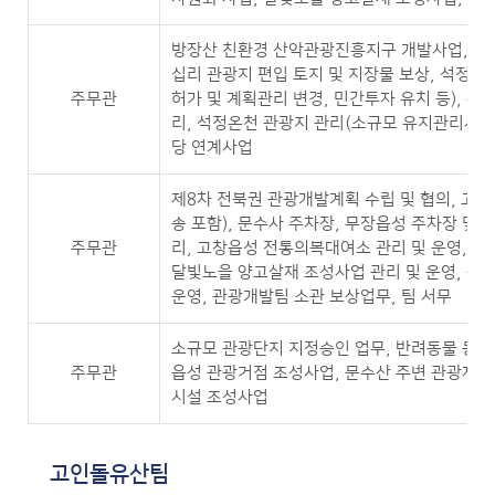
방장산 친환경 산악관광진흥지구 개발사업, 명
십리 관광지 편입 토지 및 지장물 보상, 석정온
주무관
허가 및 계획관리 변경, 민간투자 유치 등), 온천
리, 석정온천 관광지 관리(소규모 유지관리사업)
당 연계사업
제8차 전북권 관광개발계획 수립 및 협의, 고
송 포함), 문수사 주차장, 무장읍성 주차장 및
주무관
리, 고창읍성 전통의복대여소 관리 및 운영, 
달빛노을 양고살재 조성사업 관리 및 운영, 문
운영, 관광개발팀 소관 보상업무, 팀 서무
소규모 관광단지 지정승인 업무, 반려동물 동반
주무관
읍성 관광거점 조성사업, 문수산 주변 관광자원
시설 조성사업
고인돌유산팀