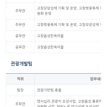
고창모양성제 기획 및 운영, 고창벚꽃축제 지원
주무관
원회 운영
주무관
고창벚꽃축제 기획 및 운영, 고창모양성제 지원,
공무관
고창읍성한옥마을
공무관
고창읍성한옥마을
관광개발팀
직위
업무내용
팀장
관광기반팀 총괄
명사십리 관광지 조성사업, 고창읍성 풍류체험시
주무관
자원화 사업, 달빛노을 양고살재 조성사업, 민