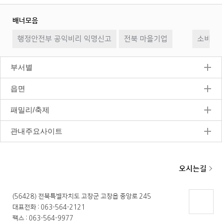
배너모음
이
일
다
행정안전부 공익비리 익명신고
전북 마을기업
전
시
소비자2
음
정
지
부서별
읍면
패밀리/축제
관내주요사이트
오시는길
(56428) 전북특별자치도 고창군 고창읍 중앙로 245
대표전화 : 063-564-2121
페이지
팩스 : 063-564-9977