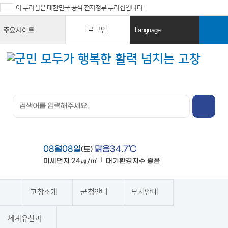
이 누리집은 대한민국 공식 전자정부 누리집입니다.
로그인
주요사이트
Language
열
열
기
기
검색창 열
기
전체메뉴
열기
08월08일
맑음34.7℃
(토)
미세먼지
24㎍/㎥
대기환경지수
좋음
맑음
고창소개
군청안내
부서안내
홈
세계유산과