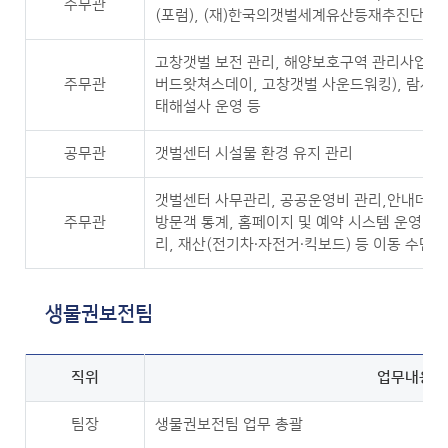
주무관
(포럼), (재)한국의갯벌세계유산등재추진단 운
고창갯벌 보전 관리, 해양보호구역 관리사업, 
주무관
버드왓쳐스데이, 고창갯벌 사운드워킹), 람사르
태해설사 운영 등
공무관
갯벌센터 시설물 환경 유지 관리
갯벌센터 사무관리, 공공운영비 관리,안내데스크
주무관
방문객 통계, 홈페이지 및 예약 시스템 운영 등,
리, 재산(전기차·자전거·킥보드) 등 이동 수단 
생물권보전팀
직위
업무내용
팀장
생물권보전팀 업무 총괄