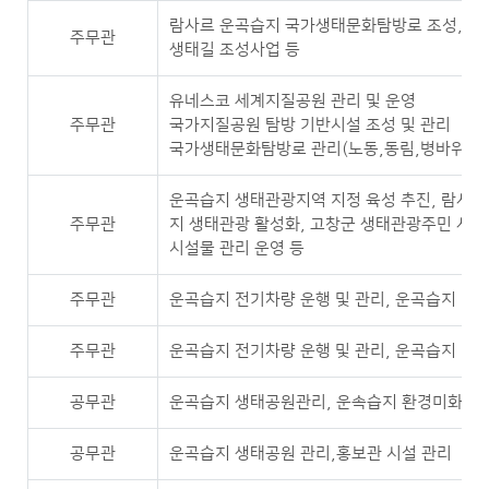
람사르 운곡습지 국가생태문화탐방로 조성, 전
주무관
생태길 조성사업 등
유네스코 세계지질공원 관리 및 운영
주무관
국가지질공원 탐방 기반시설 조성 및 관리
국가생태문화탐방로 관리(노동,동림,병바위)
운곡습지 생태관광지역 지정 육성 추진, 람사르
주무관
지 생태관광 활성화, 고창군 생태관광주민 사
시설물 관리 운영 등
주무관
운곡습지 전기차량 운행 및 관리, 운곡습지 친
주무관
운곡습지 전기차량 운행 및 관리, 운곡습지 친
공무관
운곡습지 생태공원관리, 운속습지 환경미화, 운
공무관
운곡습지 생태공원 관리,홍보관 시설 관리