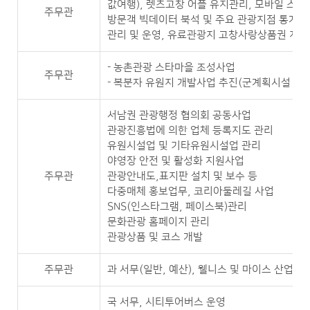
값여행), 렛츠고창 어플 유지관리, 모바일 스탬
주무관
방문객 빅데이터 북석 및 주요 관광지점 통계,
관리 및 운영, 유료관광지 고창사랑상품권 지원
- 농촌관광 스타마을 조성사업
주무관
- 복분자 유원지 개발사업 추진(군계획시설 변경
서남권 관광행정 협의회 공동사업
관광진흥법에 의한 업체 등록지도 관리
유원시설업 및 기타유원시설업 관리
야영장 안전 및 활성화 지원사업
주무관
관광안내도,표지판 설치 및 보수 등
다중매체 홍보업무, 코리아둘레길 사업
SNS(인스타그램, 페이스북)관리
문화관광 홈페이지 관리
관광상품 및 코스 개발
주무관
과 서무(일반, 예산), 웰니스 및 마이스 산업,
국 서무, 시티투어버스 운영