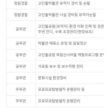
청원경찰
고인돌박물관 유적지 경비 및 순찰
청원경찰
고인돌박물관 시설 경비및 유적지순찰
고인돌공원(유적지) 환경 미화 인력 및 경관 관
공무관
주변 잔디, 수목 조경관리(현장보조)
공무관
박물관 매표소 운영 및 일일정산
공무관
고인돌공원 죽림선사마을 체험프로그램 운영
공무관
가로등 보수 및 보수차량 관리
공무관
문화시설 환경정비
주무관
모로모로탐방열차 운행관리 등
주무관
모로모로탐방열차 운행관리