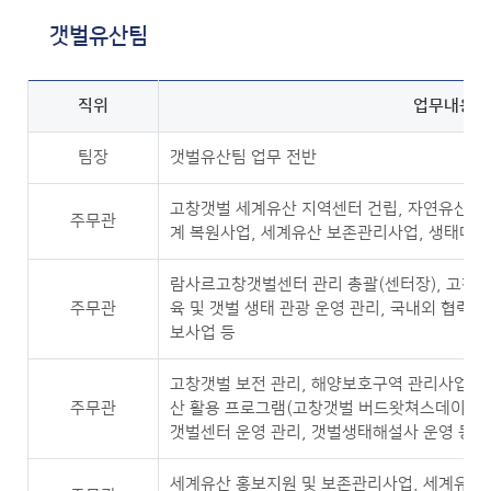
갯벌유산팀
직위
업무내용
팀장
갯벌유산팀 업무 전반
고창갯벌 세계유산 지역센터 건립, 자연유산지역
주무관
계 복원사업, 세계유산 보존관리사업, 생태마
람사르고창갯벌센터 관리 총괄(센터장), 고창갯
주무관
육 및 갯벌 생태 관광 운영 관리, 국내외 협력 
보사업 등
고창갯벌 보전 관리, 해양보호구역 관리사업, 
주무관
산 활용 프로그램(고창갯벌 버드왓쳐스데이, 
갯벌센터 운영 관리, 갯벌생태해설사 운영 등
세계유산 홍보지원 및 보존관리사업, 세계유산