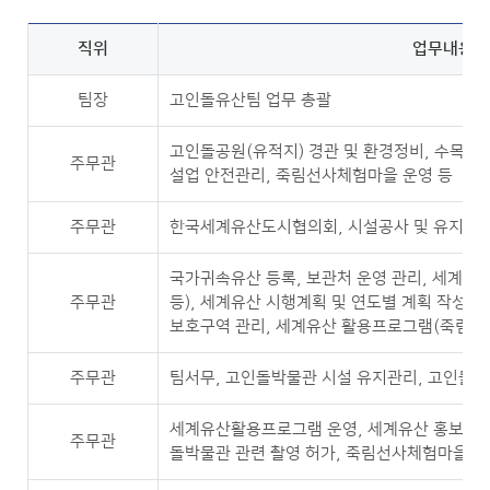
직위
업무내용
팀장
고인돌유산팀 업무 총괄
고인돌공원(유적지) 경관 및 환경정비, 수목 조
주무관
설업 안전관리, 죽림선사체험마을 운영 등
주무관
한국세계유산도시협의회, 시설공사 및 유지관리
국가귀속유산 등록, 보관처 운영 관리, 세계유
주무관
등), 세계유산 시행계획 및 연도별 계획 작성, 
보호구역 관리, 세계유산 활용프로그램(죽림선
주무관
팀서무, 고인돌박물관 시설 유지관리, 고인돌박
세계유산활용프로그램 운영, 세계유산 홍보지원
주무관
돌박물관 관련 촬영 허가, 죽림선사체험마을 