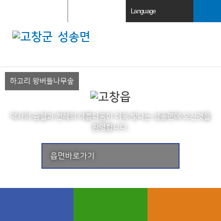
주요사이트
로그인
Language
열
열
기
기
검색창 열
성송면
기
전체메뉴
열기
하고리 왕버들나무숲
역사의 숨결과 천혜의 아름다움이 더욱 빛나는
에 오신것을
환영합니다.
읍면바로가기