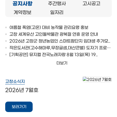
공지사항
주간행사
고시공고
계약정보
일자리
여름철 폭염(고온) 대비 농작물 관리요령 홍보
고창 세계유산 고인돌박물관 광복절 연휴 운영 안내
2026년 고창군 청년농업인 스마트팜단지 임대생 추가모..
작은도서관(고수해마루,무장글샘,대산큰별) 도자기 프로그..
[기획공연] 뮤지컬 전국노래자랑 8월 13일(목) 19..
더보기
고창소식지
2026년 7월호
보러가기