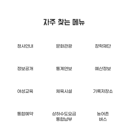
자주 찾는
메뉴
청사안내
문화관광
장학재단
정보공개
통계연보
예산정보
여성교육
체육시설
기록저장소
통합예약
상하수도요금
농어촌
통합납부
버스