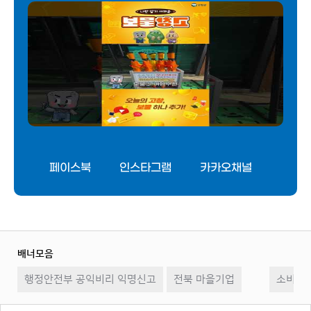
페이스북
인스타그램
카카오채널
💎보물창고 no.11 ｜ 폭염에도 보물이 있다고?!☀..
배너모음
이
일
다
행정안전부 공익비리 익명신고
전북 마을기업
전
시
소비자2
음
정