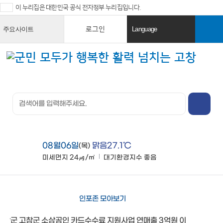
이 누리집은 대한민국 공식 전자정부 누리집입니다.
로그인
주요사이트
Language
열
열
기
기
검색창 열
기
전체메뉴
열기
08월06일
맑음27.1℃
(목)
미세먼지
24㎍/㎥
대기환경지수
좋음
맑음
인포존 모아보기