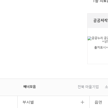
1종 의료
공공저작
출처표시
배너모음
전북 마을기업
소
이
일
다
전
시
음
정
부서별
읍면
지