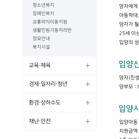
청소년복지
양자에게 
장애인복지
아동학대,
교통약자이동지원
양자가 될
생활민원기동처리반
25세 이
장묘안내
입양의 성
복지시설
입양
교육·체육
양자(친생
경제·일자리·청년
양부모 :
환경·상하수도
입양시
재난·안전
입양아동 
지원금액 