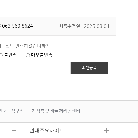
:
063-560-8624
최종수정일 : 2025-08-04
어느정도 만족하셨습니까?
불만족
매우불만족
민국구석구석
지적측량 바로처리콜센터
폐기물부담금
관내주요사이트