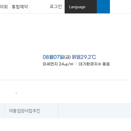
로그인
의회
통합예약
Language
열
기
검색창
열기
08월07일
맑음29.2℃
(금)
미세먼지
24㎍/㎥
대기환경지수
좋음
맑음
고창소개
사이트맵
아동입양사업추진