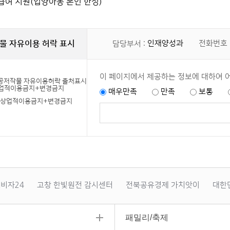
급여 지원(입양아동 본인 한정)
물 자유이용 허락 표시
인재양성과
전화번호 
담당부서 :
이 페이지에서 제공하는 정보에 대하여 
매우만족
만족
보통
+상업적이용금지+변경금지
비자24
고창 한빛원전 감시센터
전북공유경제 가치앗이
대한
패밀리/축제