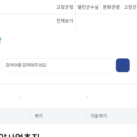
고창군청
열린군수실
문화관광
고창군
전체보기
행정정보
분야별정보
복지
아동복지