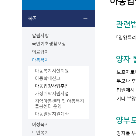
아동입
복지
관련
알림사항
「입양특례
국민기초생활보장
의료급여
양자 
아동복지
아동복지시설지원
보호자로부
아동학대신고
부모나 후
아동입양사업추진
법원에서 
가정위탁지원사업
기타 부양
지역아동센터 및 아동복지
돌봄센터 운영
아동발달지원계좌
양부모
여성복지
노인복지
양자를 부