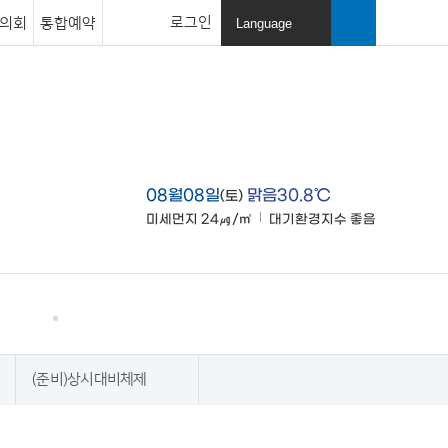
로그인
의회
통합예약
Language
열
기
검색창
열기
08월08일
맑음30.8℃
(토)
미세먼지
24㎍/㎥
대기환경지수
좋음
맑음
고창소개
사이트맵
(준비)상시대비체제