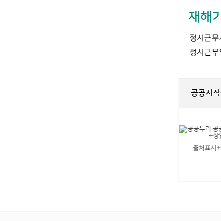
재해기
정시근무시
정시근무외
공공저작
출처표시