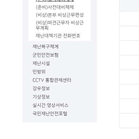
(준비)사전대비체제
(비상)본부 비상근무편성
(비상)파견근무자 비상근
무계획
재난대책기관 전화번호
재난복구체계
군민안전보험
재난시설
민방위
CCTV 통합관제센터
강우정보
새
기상정보
창
열
실시간 영상서비스
림
새
국민재난안전포털
창
새
열
창
림
열
림