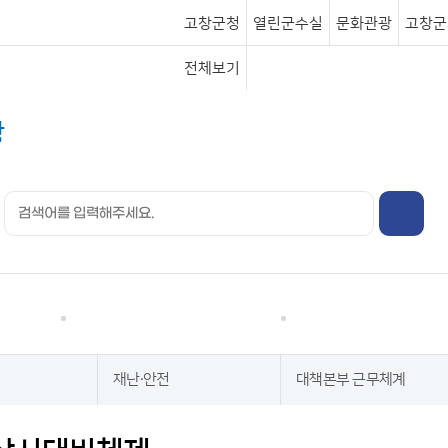
고창군청
열린군수실
문화관광
고창군
전체보기
행정정보
분야별정보
재난·안전
대책본부 근무체계