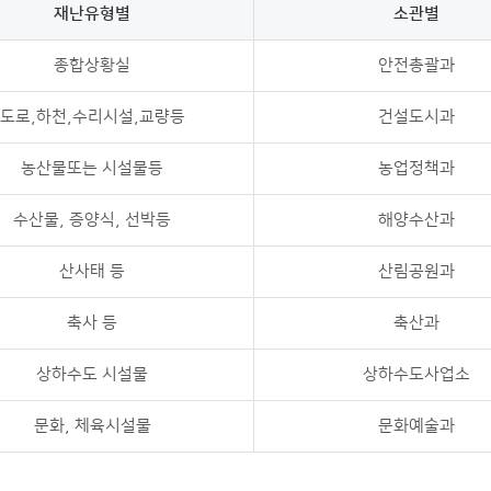
재난유형별
소관별
종합상황실
안전총괄과
도로,하천,수리시설,교량등
건설도시과
농산물또는 시설물등
농업정책과
수산물, 증양식, 선박등
해양수산과
산사태 등
산림공원과
축사 등
축산과
상하수도 시설물
상하수도사업소
문화, 체육시설물
문화예술과