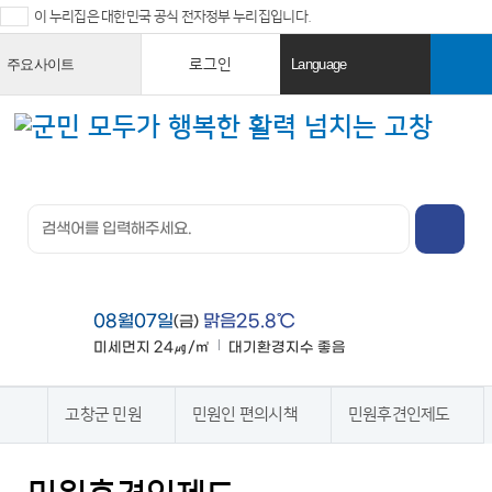
이 누리집은 대한민국 공식 전자정부 누리집입니다.
로그인
주요사이트
Language
열
열
기
기
검색창 열
기
전체메뉴
열기
08월07일
맑음25.8℃
(금)
미세먼지
24㎍/㎥
대기환경지수
좋음
맑음
고창군 민원
민원인 편의시책
민원후견인제도
홈