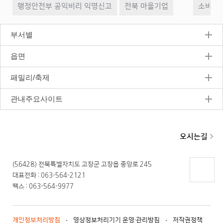
행정안전부 공익비리 익명신고
전북 마을기업
전
시
소비자2
음
정
지
부서별
읍면
패밀리/축제
관내주요사이트
오시는길
(56428) 전북특별자치도 고창군 고창읍 중앙로 245
대표전화 : 063-564-2121
페이지
팩스 : 063-564-9977
상단으
로 이동
개인정보처리방침
영상정보처리기기 운영·관리방침
저작권정책