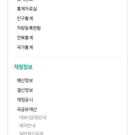
통계자료실
인구통계
차량등록현황
전북통계
새
국가통계
창
새
열
창
림
열
재정정보
림
예산정보
결산정보
재정공시
국공유재산
대부(임대)안내
매각안내
일반재산공개