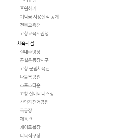
관리규정
후원하기
기탁금 사용실적 공개
전북교육청
새
고창교육지원청
창
새
체육시설
열
창
림
실내수영장
열
림
공설운동장지구
고창 군립체육관
나들목공원
스포츠타운
고창 실내테니스장
산악자전거공원
국궁장
체육관
게이트볼장
다목적구장