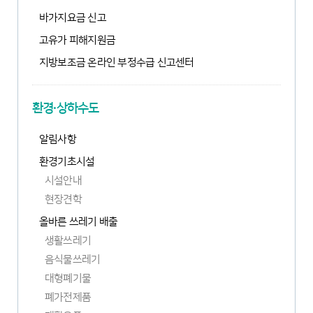
창
새
림
열
바가지요금 신고
창
림
열
고유가 피해지원금
림
지방보조금 온라인 부정수급 신고센터
환경·상하수도
알림사항
환경기초시설
시설안내
현장견학
올바른 쓰레기 배출
생활쓰레기
음식물쓰레기
대형폐기물
폐가전제품