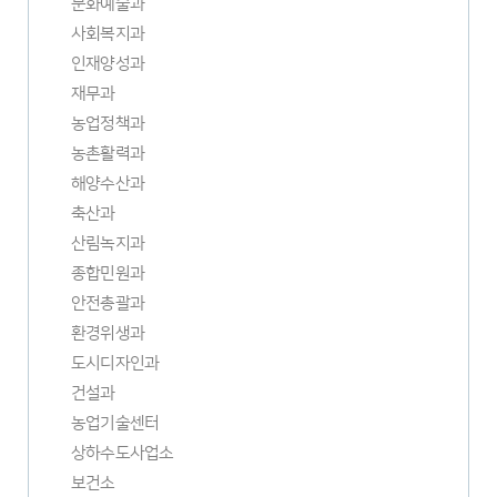
문화예술과
사회복지과
인재양성과
재무과
농업정책과
농촌활력과
해양수산과
축산과
산림녹지과
종합민원과
안전총괄과
환경위생과
도시디자인과
건설과
농업기술센터
새
상하수도사업소
창
보건소
열