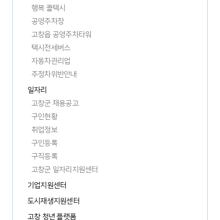
행복 콜택시
공영주차장
고창읍 공영주차타워
택시전세버스
자동차관리업
주정차위반안내
일자리
고창군 채용공고
구인현황
취업정보
구인등록
구직등록
고창군 일자리지원센터
새
기업지원센터
창
새
열
도시재생지원센터
창
새
림
열
고창 청년 플랫폼