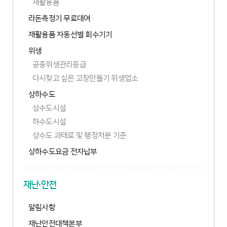
재활용품
라돈측정기 무료대여
재활용품 자동선별 회수기기
위생
공중위생관리등급
다시찾고 싶은 고창만들기 위생업소
상하수도
상수도시설
하수도시설
상수도 과태료 및 행정처분 기준
상하수도요금 전자납부
새
창
열
재난·안전
림
알림사항
재난안전대책본부