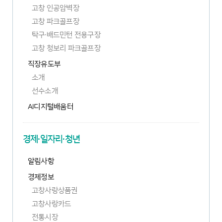
고창 인공암벽장
고창 파크골프장
탁구·배드민턴 전용구장
고창 청보리 파크골프장
직장유도부
소개
선수소개
AI디지털배움터
경제·일자리·청년
알림사항
경제정보
고창사랑상품권
고창사랑카드
전통시장