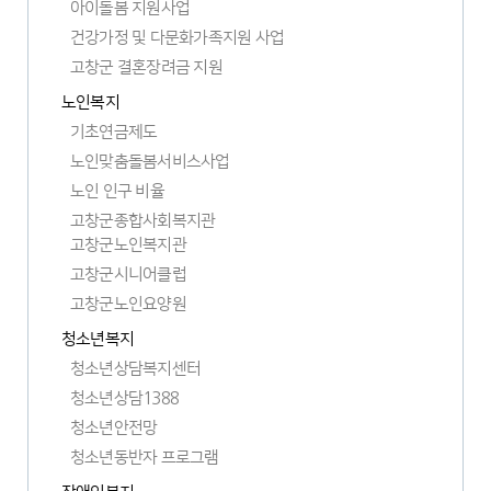
아이돌봄 지원사업
건강가정 및 다문화가족지원 사업
고창군 결혼장려금 지원
노인복지
기초연금제도
노인맞춤돌봄서비스사업
노인 인구 비율
새
고창군종합사회복지관
창
고창군노인복지관
열
새
고창군시니어클럽
림
창
새
고창군노인요양원
열
창
새
림
청소년복지
열
창
림
청소년상담복지센터
열
림
청소년상담1388
청소년안전망
청소년동반자 프로그램