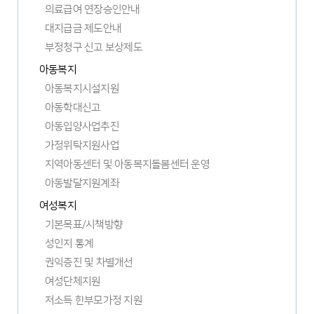
의료급여 연장승인안내
대지급금 제도안내
부정청구 신고 보상제도
아동복지
아동복지시설지원
아동학대신고
아동입양사업추진
가정위탁지원사업
지역아동센터 및 아동복지돌봄센터 운영
아동발달지원계좌
여성복지
기본목표/시책방향
성인지 통계
권익증진 및 차별개선
여성단체지원
저소득 한부모가정 지원