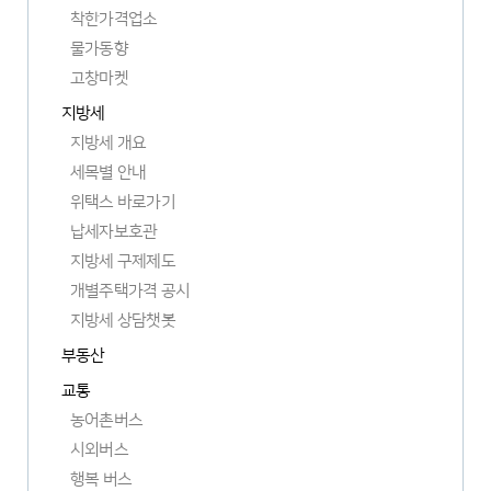
착한가격업소
물가동향
고창마켓
새
지방세
창
지방세 개요
열
림
세목별 안내
위택스 바로가기
새
납세자보호관
창
지방세 구제제도
열
개별주택가격 공시
림
새
지방세 상담챗봇
창
부동산
열
림
교통
농어촌버스
시외버스
행복 버스