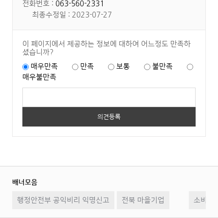
전화번호 :
063-560-2331
최종수정일 : 2023-07-27
이 페이지에서 제공하는 정보에 대하여 어느정도 만족하
셨습니까?
매우만족
만족
보통
불만족
매우불만족
배너모음
이
일
다
행정안전부 공익비리 익명신고
전북 마을기업
전
시
소비자2
음
정
지