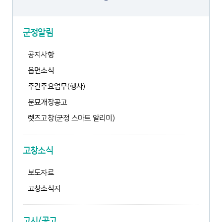
군정알림
공지사항
읍면소식
주간주요업무(행사)
분묘개장공고
렛츠고창(군정 스마트 알리미)
고창소식
보도자료
고창소식지
고시/공고