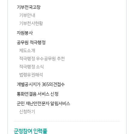
기부천국고창
기부안내
기부천사현황
자원봉사
새
공무원 적극행정
창
제도소개
열
림
적극행정 우수공무원 추천
적극행정 소식
법령유권해석
개별공시지가 365의견접수
통화연결음 서비스 신청
군민 재난안전문자 알림서비스
신청하기
군정참여 인력풀