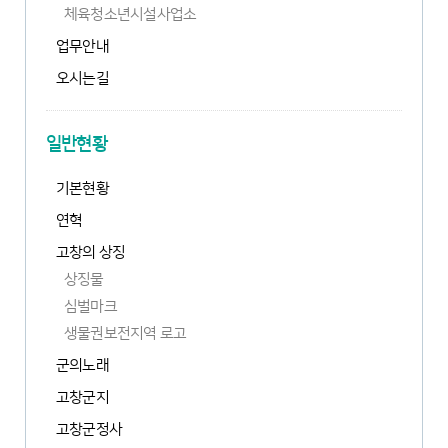
새
체육청소년시설사업소
림
창
업무안내
열
림
오시는길
일반현황
기본현황
연혁
고창의 상징
상징물
심벌마크
생물권보전지역 로고
군의노래
고창군지
고창군정사