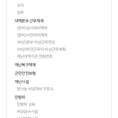
조직
임무
대책본부 근무체계
(준비)상시대비체제
(준비)사전대비체제
(비상)본부 비상근무편성
(비상)파견근무자 비상근무계획
재난대책기관 전화번호
재난복구체계
군민안전보험
재난시설
방사능 비상대비 구호소
민방위
민방위 교육
비상급수시설