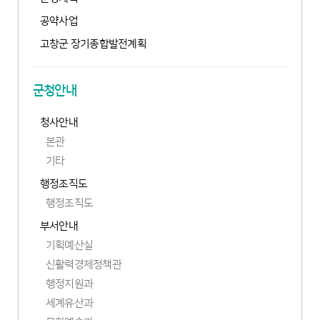
공약사업
새
고창군 장기종합발전계획
창
열
림
군청안내
청사안내
본관
기타
행정조직도
행정조직도
부서안내
기획예산실
신활력경제정책관
행정지원과
세계유산과