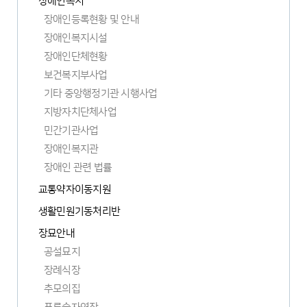
장애인복지
장애인등록현황 및 안내
장애인복지시설
장애인단체현황
보건복지부사업
기타 중앙행정기관 시행사업
지방자치단체사업
민간기관사업
장애인복지관
새
장애인 관련 법률
창
교통약자이동지원
열
림
생활민원기동처리반
장묘안내
공설묘지
장례식장
추모의집