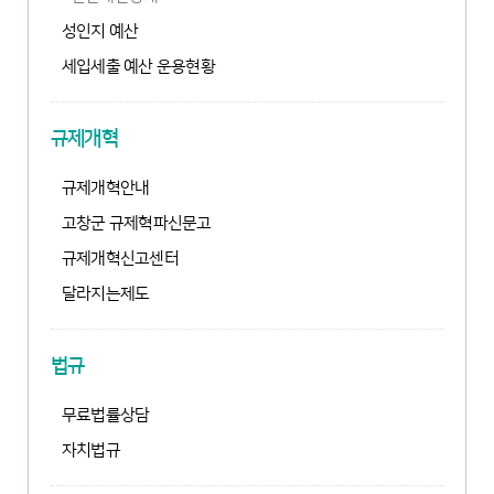
성인지 예산
세입세출 예산 운용현황
새
창
열
규제개혁
림
규제개혁안내
고창군 규제혁파신문고
규제개혁신고센터
달라지는제도
법규
무료법률상담
자치법규
새
창