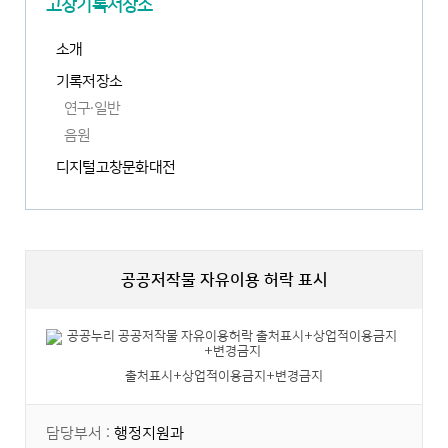
고창기록저장소
소개
기록저장소
연구·일반
음원
디지털고창문화대전
새
창
열
림
공공저작물 자유이용 허락 표시
출처표시+상업적이용금지+변경금지
담당부서 :
행정지원과