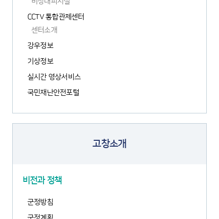
비상대피시설
CCTV 통합관제센터
센터소개
강우정보
새
기상정보
창
열
실시간 영상서비스
새
림
국민재난안전포털
창
새
열
창
림
열
림
고창소개
비전과 정책
군정방침
군정계획