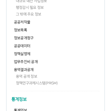
대규모 예산 사업정보
행정감시 필요 정보
그 밖에 주요 정보
공공저작물
정보목록
정보공개청구
새
공공데이터
창
열
정책실명제
림
업무추진비 공개
용역결과공개
용역 공개 정보
정책연구과제시스템(PRISM)
새
창
열
통계정보
림
통계연보