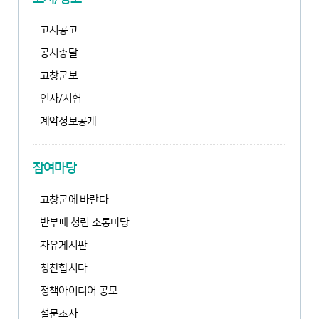
고시공고
공시송달
고창군보
인사/시험
계약정보공개
새
창
열
참여마당
림
고창군에 바란다
반부패 청렴 소통마당
자유게시판
칭찬합시다
정책아이디어 공모
설문조사