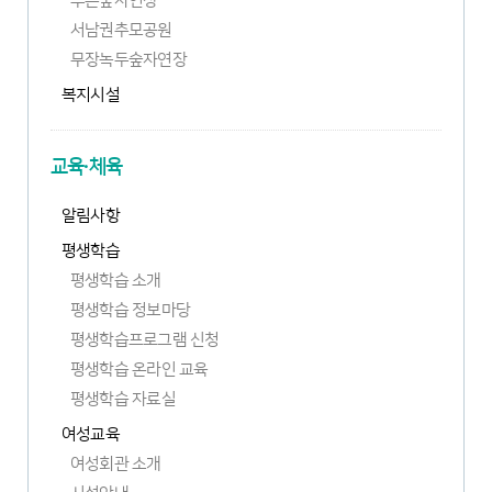
푸른숲자연장
서남권추모공원
무장녹두숲자연장
복지시설
교육·체육
알림사항
평생학습
평생학습 소개
평생학습 정보마당
평생학습프로그램 신청
새
평생학습 온라인 교육
창
새
평생학습 자료실
열
창
림
여성교육
열
림
여성회관 소개