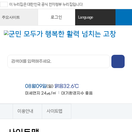
이 누리집은 대한민국 공식 전자정부 누리집입니다.
로그인
주요사이트
Language
열
열
기
기
검색창 열
기
전체메뉴
열기
08월09일
맑음32.6℃
(일)
미세먼지
24㎍/㎥
대기환경지수
좋음
맑음
이용안내
사이트맵
홈