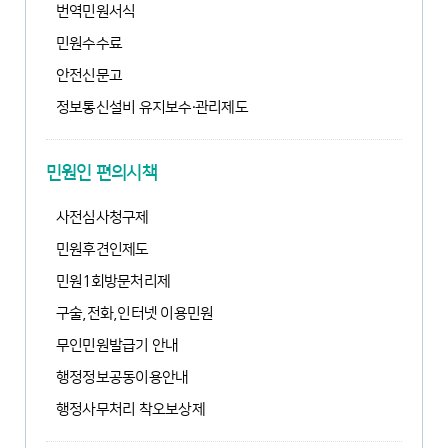
번역민원서식
민원수수료
안전신문고
정보통신설비 유지보수·관리제도
민원인 편의시책
사전심사청구제
민원후견인제도
민원1회방문처리제
구술,전화,인터넷 이용민원
무인민원발급기 안내
행정정보공동이용안내
행정사무처리 착오보상제