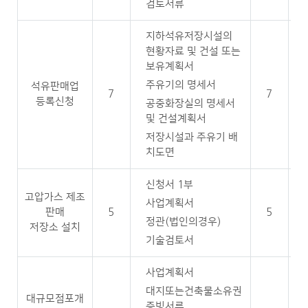
검토서류
지하석유저장시설의
현황자료 및 건설 또는
보유계획서
주유기의 명세서
석유판매업
7
7
등록신청
공중화장실의 명세서
및 건설계획서
저장시설과 주유기 배
치도면
신청서 1부
고압가스 제조
사업계획서
판매
5
5
정관(법인의경우)
저장소 설치
기술검토서
사업계획서
대지또는건축물소유권
대규모점포개
증빙서류