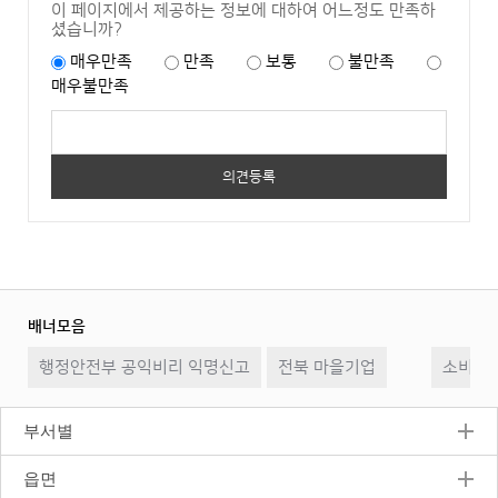
이 페이지에서 제공하는 정보에 대하여 어느정도 만족하
셨습니까?
매우만족
만족
보통
불만족
매우불만족
배너모음
이
일
다
행정안전부 공익비리 익명신고
전북 마을기업
전
시
소비자2
음
정
지
부서별
읍면