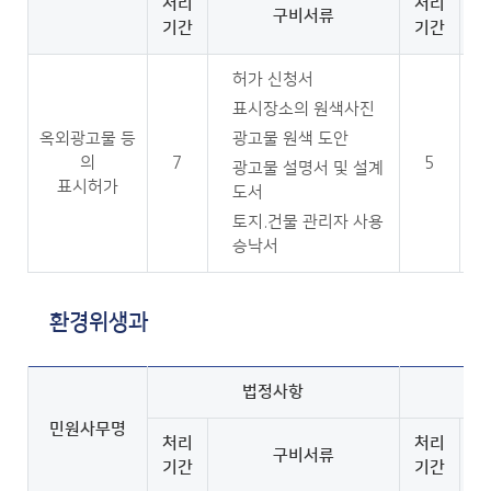
처리
처리
구비서류
기간
기간
허가 신청서
표시장소의 원색사진
옥외광고물 등
광고물 원색 도안
의
7
5
광고물 설명서 및 설계
표시허가
도서
토지.건물 관리자 사용
승낙서
환경위생과
법정사항
민원사무명
처리
처리
구비서류
기간
기간