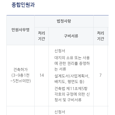
종합민원과
법정사항
민원사무명
처리
처리
구비서류
기간
기간
신청서
대지의 소유 또는 사용
에 관한 권리를 증명하
는 서류
건축허가
(3~9층1천
14
7
설계도서(사업계획서,
~5천㎡미만)
배치도, 평면도 등)
건축법 제11조제5항
각호의 규정에 의한 신
청서 및 구비서류
신청서