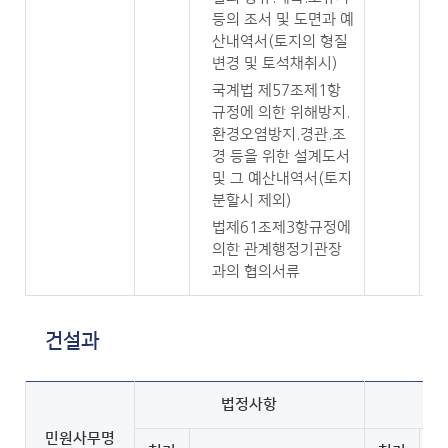
등의 조서 및 도면과 예
산내역서(토지의 형질
변경 및 토석채취시)
국계법 제57조제1항
규정에 의한 위해방지.
환경오염방지.경관.조
경 등을 위한 설계도서
및 그 예산내역서(토지
분할시 제외)
법제61조제3항규정에
의한 관계행정기관장
과의 협의서류
건설과
법정사항
민원사무명