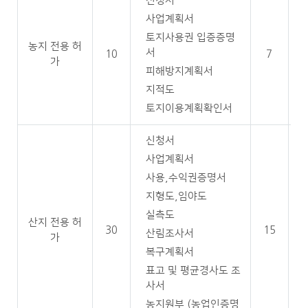
신청서
사업계획서
토지사용권 입증증명
농지 전용 허
서
10
7
가
피해방지계획서
지적도
토지이용계획확인서
신청서
사업계획서
사용,수익권증명서
지형도,임야도
실측도
산지 전용 허
30
15
산림조사서
가
복구계획서
표고 및 평균경사도 조
사서
농지원부 (농업인증명