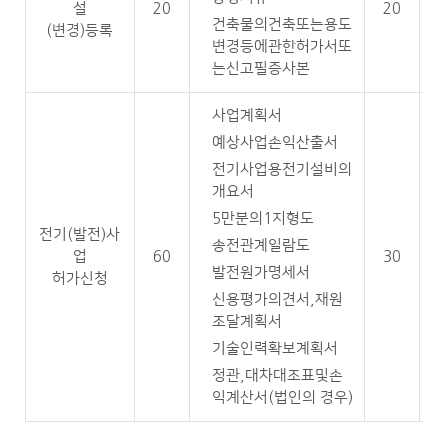
설
20
20
건축물의건축또는용도
(변경)등록
변경등에관한허가서또
는신고필증사본
사업계획서
예상사업손익산출서
전기사업용전기설비의
개요서
5만분의1지형도
전기(발전)사
송전관계일람도
업
60
30
발전원가명세서
허가신청
신용평가의견서,재원
조달계획서
기술인력확보계획서
정관,대차대조표및손
익계산서(법인의 경우)