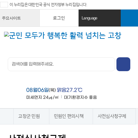
이 누리집은 대한민국 공식 전자정부 누리집입니다.
로그인
주요사이트
Language
열
열
기
기
검색창 열
기
전체메뉴
열기
08월06일
맑음27.2℃
(목)
미세먼지
24㎍/㎥
대기환경지수
좋음
맑음
고창군 민원
민원인 편의시책
사전심사청구제
홈