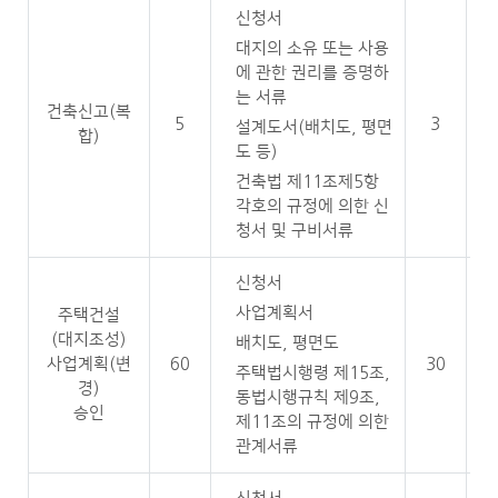
신청서
대지의 소유 또는 사용
에 관한 권리를 증명하
는 서류
건축신고(복
5
3
설계도서(배치도, 평면
합)
도 등)
건축법 제11조제5항
각호의 규정에 의한 신
청서 및 구비서류
신청서
사업계획서
주택건설
(대지조성)
배치도, 평면도
사업계획(변
60
30
주택법시행령 제15조,
경)
동법시행규칙 제9조,
승인
제11조의 규정에 의한
관계서류