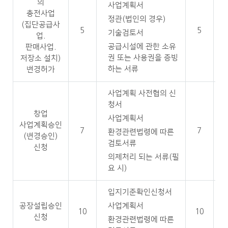
의
사업계획서
충전사업
정관(법인의 경우)
(집단공급사
5
5
기술검토서
업.
공급시설에 관한 소유
판매사업.
권 또는 사용권을 증빙
저장소 설치)
하는 서류
변경허가
사업계획 사전협의 신
청서
창업
사업계획서
사업계획승인
7
7
환경관련법령에 따른
(변경승인)
검토서류
신청
의제처리 되는 서류(필
요 시)
입지기준확인신청서
공장설립승인
사업계획서
10
10
신청
환경관련법령에 따른