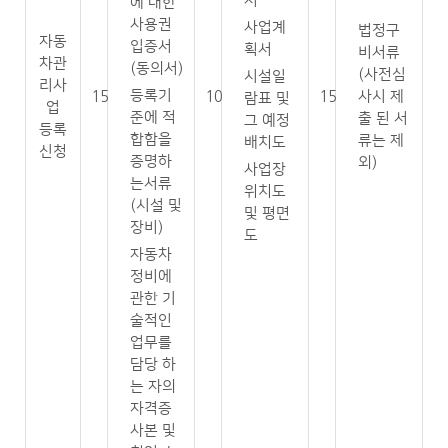
서
에 대한
사용권
사업계
법정구
자동
입증서
획서
비서류
차관
(동의서)
(사전심
시설일
리사
등록기
15
10
15
사시 제
람표 및
업
준에 적
출 된 서
그 예정
등록
합함을
류는 제
배치도
신청
증명하
외)
사업장
는서류
위치도
(시설 및
및 평면
장비)
도
자동차
정비에
관한 기
술적인
업무를
담당 하
는 자의
자격증
사본 및