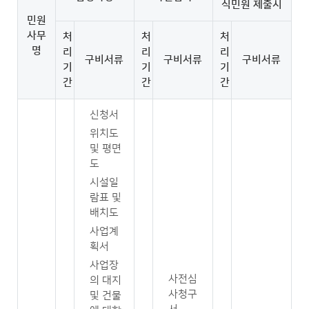
식민원 제출시
민원
사무
처
처
처
명
리
리
리
구비서류
구비서류
구비서류
기
기
기
간
간
간
신청서
위치도
및 평면
도
시설일
람표 및
배치도
사업계
획서
사업장
사전심
의 대지
사청구
및 건물