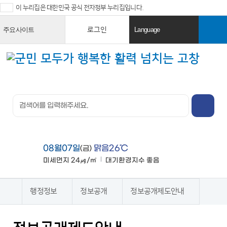
이 누리집은 대한민국 공식 전자정부 누리집입니다.
로그인
주요사이트
Language
열
열
기
기
검색창 열
기
전체메뉴
열기
08월07일
맑음26℃
(금)
미세먼지
24㎍/㎥
대기환경지수
좋음
맑음
행정정보
정보공개
정보공개제도안내
홈