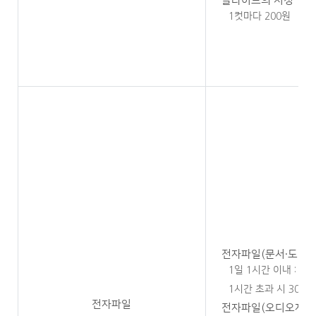
슬라이드의 시청
1컷마다 200원
전자파일(문서·도면·사
1일 1시간 이내 : 무
1시간 초과 시 30분마
전자파일
전자파일(오디오자료