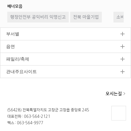
배너모음
이
일
다
행정안전부 공익비리 익명신고
전북 마을기업
전
시
소비자2
음
정
지
부서별
읍면
패밀리/축제
관내주요사이트
오시는길
(56428) 전북특별자치도 고창군 고창읍 중앙로 245
대표전화 : 063-564-2121
페이지
팩스 : 063-564-9977
상단으