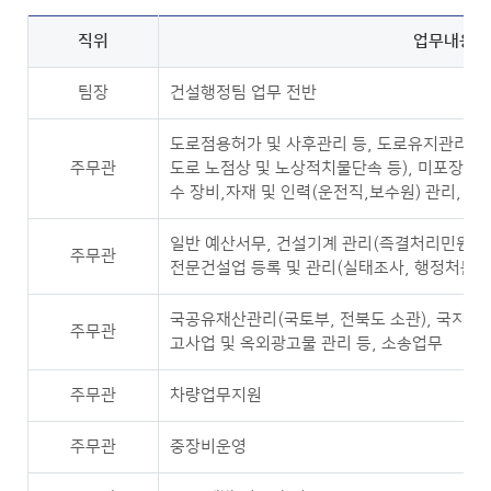
직위
업무내용
팀장
건설행정팀 업무 전반
도로점용허가 및 사후관리 등, 도로유지관리 및
주무관
도로 노점상 및 노상적치물단속 등), 미포장도로
수 장비,자재 및 인력(운전직,보수원) 관리, 지
일반 예산서무, 건설기계 관리(즉결처리민원 제
주무관
전문건설업 등록 및 관리(실태조사, 행정처분 등
국공유재산관리(국토부, 전북도 소관), 국지방도
주무관
고사업 및 옥외광고물 관리 등, 소송업무
주무관
차량업무지원
주무관
중장비운영