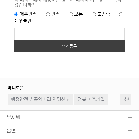
셨습니까?
매우만족
만족
보통
불만족
매우불만족
배너모음
이
일
다
행정안전부 공익비리 익명신고
전북 마을기업
전
시
소비자2
음
정
지
부서별
읍면