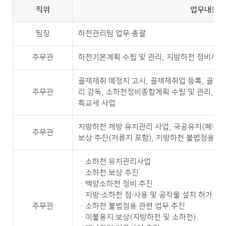
직위
업무내용
팀장
하천관리팀 업무 총괄
주무관
하천기본계획 수립 및 관리, 지방하천 정비사업
골재재취 예정지 고시, 골재채취업 등록, 골재채
주무관
리 감독, 소하천정비종합계획 수립 및 관리, 소하
특교세 사업
지방하천 제방 유지관리 사업, 국공유지(폐천부
주무관
보상 추진(저류지 포함), 지방하천 불법점용 관
ㆍ소하천 유지관리사업
ㆍ소하천 보상 추진
ㆍ백양소하천 정비 추진
ㆍ지방·소하천 점·사용 및 공작물 설치 허가 협
주무관
ㆍ소하천 불법점용 관련 업무 추진
ㆍ미불용지 보상(지방하천 및 소하천)