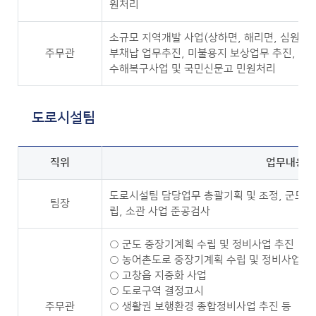
원처리
소규모 지역개발 사업(상하면, 해리면, 심원면,
주무관
부채납 업무추진, 미불용지 보상업무 추진, 공
수해복구사업 및 국민신문고 민원처리
도로시설팀
직위
업무내용
도로시설팀 담당업무 총괄기획 및 조정, 군도 
팀장
립, 소관 사업 준공검사
○ 군도 중장기계획 수립 및 정비사업 추진
○ 농어촌도로 중장기계획 수립 및 정비사업 추
○ 고창읍 지중화 사업
○ 도로구역 결정고시
주무관
○ 생활권 보행환경 종합정비사업 추진 등