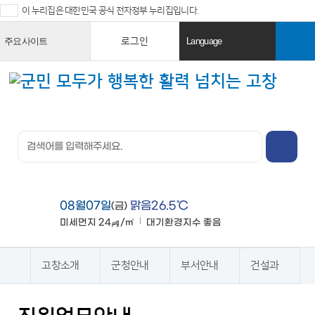
이 누리집은 대한민국 공식 전자정부 누리집입니다.
로그인
주요사이트
Language
열
열
기
기
검색창 열
기
전체메뉴
열기
08월07일
맑음26.5℃
(금)
미세먼지
24㎍/㎥
대기환경지수
좋음
맑음
고창소개
군청안내
부서안내
건설과
홈