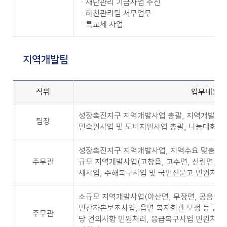
ㆍ재난관리 기금사업 추진
ㆍ하천관리팀 서무업무
ㆍ특교세 사업
지역개발팀
직위
업무내용
성장촉진지구 지역개발사업 총괄, 지역개발사업 
팀장
민숙원사업 및 도비지원사업 총괄, 나눔대화 
성장촉진지구 지역개발사업, 지역수요 맞춤 지원
주무관
규모 지역개발사업(고창읍, 고수면, 신림면, 흥
세사업, 수해복구사업 및 국민신문고 민원처리
소규모 지역개발사업(아산면, 무장면, 공음면, 
민간자본보조사업, 읍면 복지회관 모정 등 공동
주무관
당 건의사항 민원처리, 응급복구사업 민원처리,