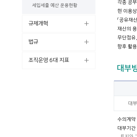
각종 공부
세입세출 예산 운용현황
새
현 이용상
창
「공유재산
열
규제개혁
림
재산의 용
무단점유,
법규
향후 활용
조직운영 6대 지표
대부방
대부
수의계약 
대부기간 
토지와 그