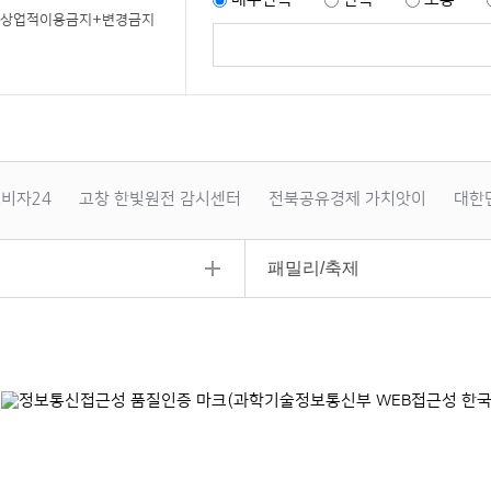
+상업적이용금지+변경금지
비자24
고창 한빛원전 감시센터
전북공유경제 가치앗이
대한
패밀리/축제