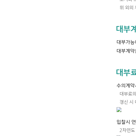
위 외의 
대부
대부가능여
대부계약을
대부
수의계약시
대부료의
갱신 시
입찰시 연
2차연도