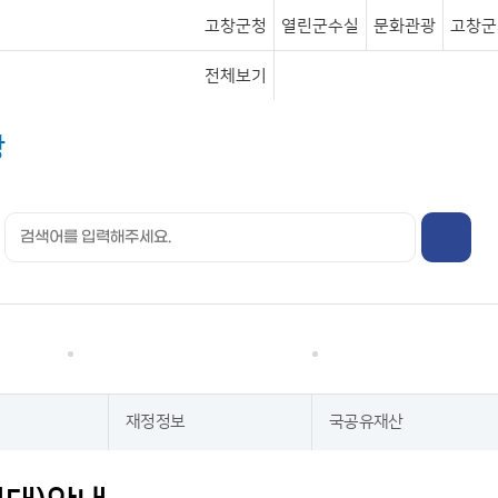
고창군청
열린군수실
문화관광
고창군
전체보기
행정정보
분야별정보
재정정보
국공유재산