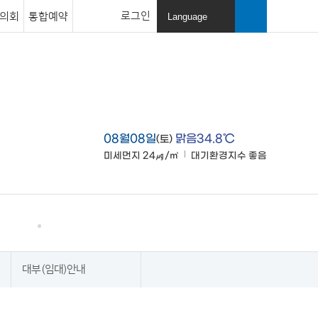
로그인
의회
통합예약
Language
열
기
검색창
열기
08월08일
맑음34.8℃
(토)
미세먼지
24㎍/㎥
대기환경지수
좋음
맑음
고창소개
사이트맵
대부(임대)안내