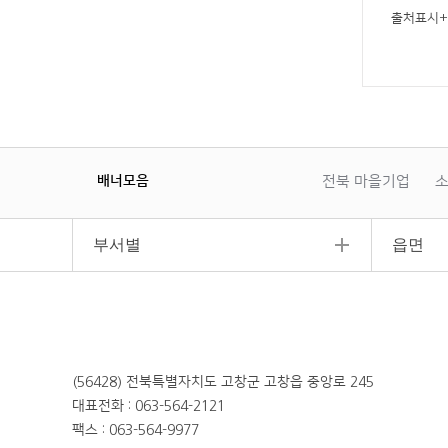
출처표시
배너모음
전북 마을기업
소
이
일
다
전
시
음
정
부서별
읍면
지
(56428) 전북특별자치도 고창군 고창읍 중앙로 245
대표전화 : 063-564-2121
팩스 : 063-564-9977