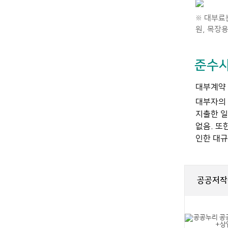
※ 대부료
원, 목장용
준수
대부계약 
대부자의 
지출한 일
없음. 또
인한 대규
공공저작