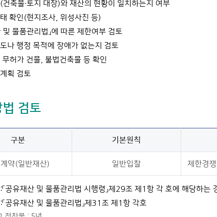
(건축물·토지 대장)와 재산의 현황이 일치하는지 여부
태 확인(현지조사, 위성사진 등)
 및 물품관리법」에 따른 제한여부 검토
도나 행정 목적에 장애가 없는지 검토
 무허가 건물, 불법건축물 등 확인
계획 검토
법 검토
구분
기본원칙
계약(일반재산)
일반입찰
제한경쟁
:「공유재산 및 물품관리법 시행령」제29조 제1항 각 호에 해당하는
:「공유재산 및 물품관리법」제31조 제1항 각호
 정착물 : 5년