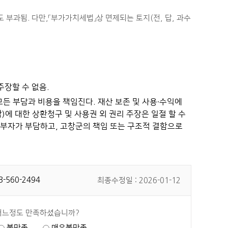
부과됨. 다만,「부가가치세법」상 면제되는 토지(전, 답, 과수
장할 수 없음.
모든 부담과 비용을 책임진다. 재산 보존 및 사용·수익에
함)에 대한 상환청구 및 사용권 외 권리 주장은 일절 할 수
 대부자가 부담하고, 고창군의 책임 또는 구조적 결함으로
3-560-2494
최종수정일 : 2026-01-12
어느정도 만족하셨습니까?
불만족
매우불만족