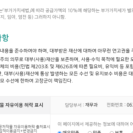
는「부가가치세법」에 따라 공급가액의 10%에 해당하는 부가가치세가 별도 
지, 임야, 염전 등) 그러하지 아니함.
사항
내용을 준수하여야 하며, 대부받은 재산에 대하여 아무런 연고권을 주
주의 의무로 대부(사용)재산을 보존하며, 사용·수익 목적에 필요한 
체의 비용(민법 제203조 및 제626조에 따른 필요비, 유익비 등 포
한, 대부(사용)재산에 통상 발생하는 모든 수선 및 유지보수 비용은
모 수선에 한하여 고창군이 책임진다.
물 자유이용 허락 표시
재무과
전화번호 :
06
담당부서 :
이 페이지에서 제공하는 정보에 대하여 
매우만족
만족
보통