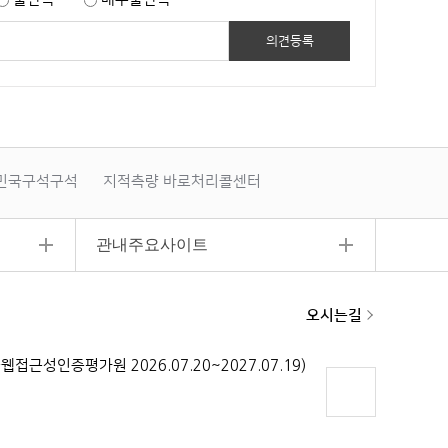
민국구석구석
지적측량 바로처리콜센터
폐기물부담금
관내주요사이트
오시는길
페이지
상단으