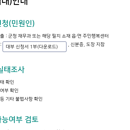
임대)안내
청(민원인)
출 : 군청 재무과 또는 해당 필지 소재 읍·면 주민행복센터
:
, 신분증, 도장 지참
대부 신청서 1부(다운로드)
실태조사
태 확인
여부 확인
등 기타 불법사항 확인
가능여부 검토