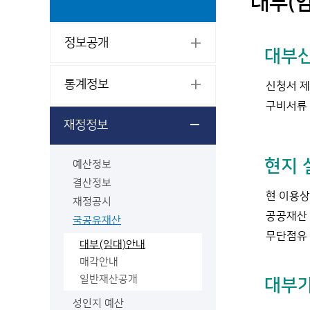
대부(
정보공개
대부신
통계정보
신청서 제
구비서류 
재정정보
현지 
예산정보
결산정보
현 이용상
재정공시
공공재산 
국공유재산
무단점유 
대부(임대)안내
매각안내
일반재산공개
대부
성인지 예산