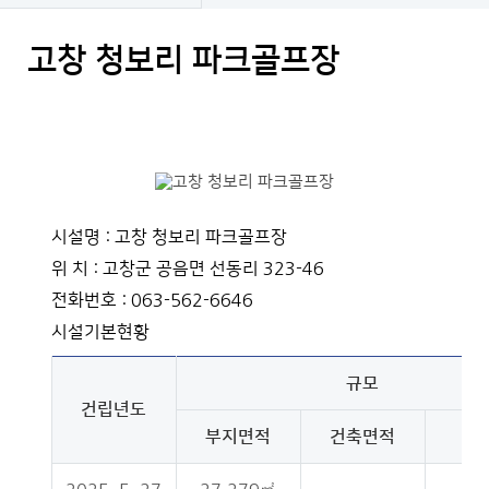
고창 청보리 파크골프장
시설명 : 고창 청보리 파크골프장
위 치 : 고창군 공음면 선동리 323-46
전화번호 : 063-562-6646
시설기본현황
규모
건립년도
부지면적
건축면적
연