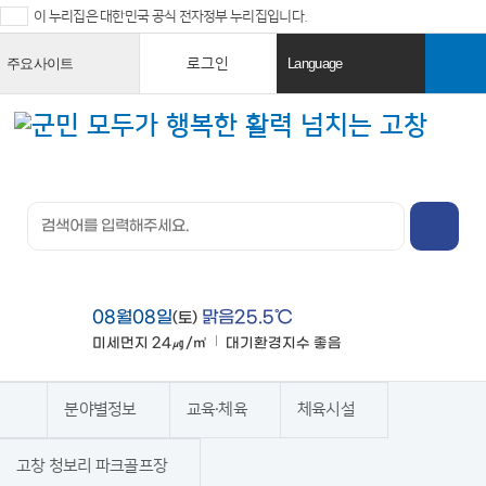
이 누리집은 대한민국 공식 전자정부 누리집입니다.
로그인
주요사이트
Language
열
열
기
기
검색창 열
기
전체메뉴
열기
08월08일
맑음25.5℃
(토)
미세먼지
24㎍/㎥
대기환경지수
좋음
맑음
분야별정보
교육·체육
체육시설
홈
고창 청보리 파크골프장