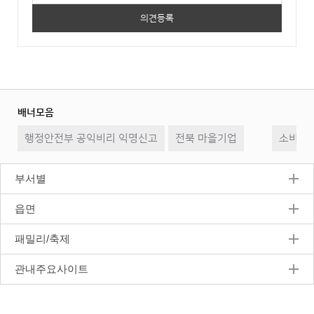
배너모음
이
일
다
행정안전부 공익비리 익명신고
전북 마을기업
전
시
소비자2
음
정
지
부서별
읍면
패밀리/축제
관내주요사이트