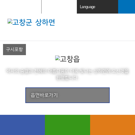
주요사이트
로그인
Language
열
열
기
기
검색창 열
상하면
기
전체메뉴
열기
구시포항
역사의 숨결과 천혜의 아름다움이 더욱 빛나는
에 오신것을
환영합니다.
읍면바로가기