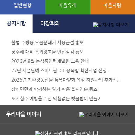
일반현황
마을유래
마을자랑
공지사항
이장회의
불법 주방용 오물분쇄기 사용근절 홍보
풍수해 대비 옥외광고물 안전점검 홍보
2026년 8월 농식품인력개발원 교육 안내
27년 시설원예 스마트팜 ICT 융복합 확산사업 신청 ..
2026년 친환경농산물 품목다양화 육성 지원사업 추가신..
상하면민과 함께하는 알기 쉬운 을지연습 퀴즈
도시침수 예방을 위한 막힘없는 빗물받이 만들기
우리마을 이야기