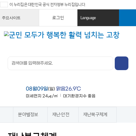
이 누리집은 대한민국 공식 전자정부 누리집입니다.
로그인
주요사이트
Language
열
열
기
기
검색창 열
기
전체메뉴
열기
08월09일
맑음26.9℃
(일)
미세먼지
24㎍/㎥
대기환경지수
좋음
맑음
분야별정보
재난·안전
재난복구체계
홈