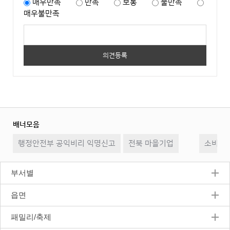
매우만족
만족
보통
불만족
매우불만족
배너모음
이
일
다
행정안전부 공익비리 익명신고
전북 마을기업
전
시
소비자2
음
정
지
부서별
읍면
패밀리/축제