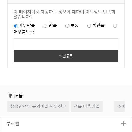
이 페이지에서 제공하는 정보에 대하여 어느정도 만족하
셨습니까?
매우만족
만족
보통
불만족
매우불만족
배너모음
이
일
다
행정안전부 공익비리 익명신고
전북 마을기업
전
시
소비자2
음
정
지
부서별