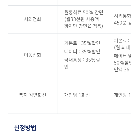
월통화료 50% 감면
시외통화료 
시외전화
(월33천원 사용액
450분 공제
까지만 감면율 적용)
기본료 : 전
기본료 : 35%할인
(월 최대 28,
데이터 : 35%할인
이동전화
데이터 및 
국내음성 : 35%할
50%할인(최
인
면액 36,85
복지 감면회선
개인당 1회선
개인당 1회
신청방법