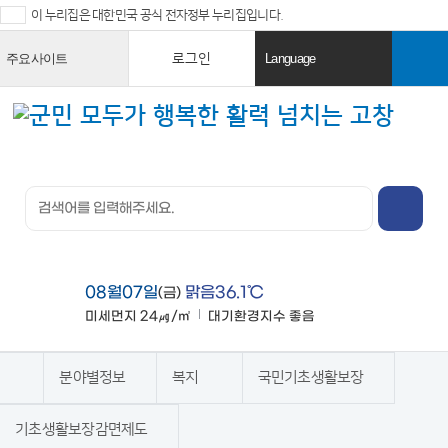
이 누리집은 대한민국 공식 전자정부 누리집입니다.
로그인
주요사이트
Language
열
열
기
기
검색창 열
기
전체메뉴
열기
08월07일
맑음36.1℃
(금)
미세먼지
24㎍/㎥
대기환경지수
좋음
맑음
분야별정보
복지
국민기초생활보장
홈
기초생활보장감면제도