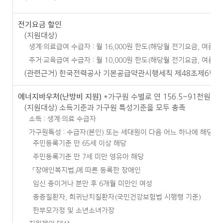
전기요금 할인
(지원대상)
생계·의료급여 수급자 : 월 16,000원 한도(해당월 전기요금, 여름철
주거·교육급여 수급자 : 월 10,000원 한도(해당월 전기요금, 여름철 
(관련근거) 한국전력공사 기본공급약관시행세칙 제48조제6항
에너지바우처(난방비 지원)
*가구원 수별로 연 156.5~91천원 지
(지원대상) 소득기준과 가구원 특성기준을 모두 충족
소득 : 생계·의료 수급자
가구원특성 : 수급자(본인) 또는 세대원이 다음 어느 하나에 해당
주민등록기준 만 65세 이상 해당
주민등록기준 만 7세 미만 영유아 해당
「장애인복지법」에 따른 등록한 장애인
임신 중이거나 분만 후 6개월 미만인 여성
중증질환자, 희귀난치질환자(국민건강보험법 시행령 기준)
한부모가정 및 소년소녀가장