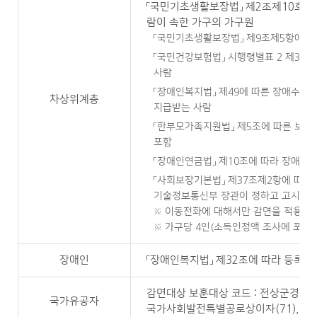
「국민기초생활보장법」 제2조제10호에 
람이 속한 가구의 가구원
「국민기초생활보장법」 제9조제5항에 따
「국민건강보험법」 시행령별표 2 제3
사람
「장애인복지법」 제49에 따른 장애수당
차상위계층
지급받는 사람
「한부모가족지원법」 제5조에 따른 보호
포함
「장애인연금법」 제10조에 따라 장애인
「사회보장기본법」 제37조제2항에 따
기술정보통신부 장관이 정하고 고시하는
※ 이동전화에 대해서만 감면을 적용
※ 가구당 4인(소득인정액 조사에 포함
장애인
「장애인복지법」 제32조에 따라 등록한
감면대상 보훈대상 코드 : 전상군경(21),
국가유공자
국가사회발전특별공로상이자(71), 6.1