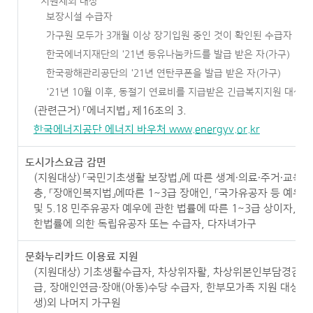
지원제외 대상
보장시설 수급자
가구원 모두가 3개월 이상 장기입원 중인 것이 확인된 수급자
한국에너지재단의 '21년 등유나눔카드를 발급 받은 자(가구)
한국광해관리공단의 '21년 연탄쿠폰을 발급 받은 자(가구)
'21년 10월 이후, 동절기 연료비를 지급받은 긴급복지지원 대상자
(관련근거) 「에너지법」 제16조의 3.
한국에너지공단 에너지 바우처 www.energyv.or.kr
도시가스요금 감면
(지원대상) 「국민기초생활 보장법」에 따른 생계·의료·주거·교육
층, 「장애인복지법」에따른 1~3급 장애인, 「국가유공자 등 예우 
및 5.18 민주유공자 예우에 관한 법률에 따른 1~3급 상이자, 
한법률에 의한 독립유공자 또는 수급자, 다자녀가구
문화누리카드 이용료 지원
(지원대상) 기초생활수급자, 차상위자활, 차상위본인부담경감,
급, 장애인연금·장애(아동)수당 수급자, 한부모가족 지원 대상자
생)외 나머지 가구원