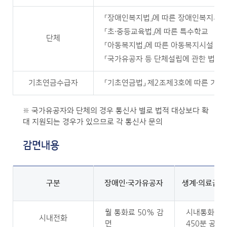
「장애인복지법」에 따른 장애인복지시
「초·중등교육법」에 따른 특수학교
단체
「아동복지법」에 따른 아동복지시설
「국가유공자 등 단체설립에 관한 법률」
기초연금수급자
「기초연금법」 제2조제3호에 따른 기초
※ 국가유공자와 단체의 경우 통신사 별로 법적 대상보다 확
대 지원되는 경우가 있으므로 각 통신사 문의
감면내용
구분
장애인·국가유공자
생계·의료급
월 통화료 50% 감
시내통화료 
시내전화
면
450분 공제