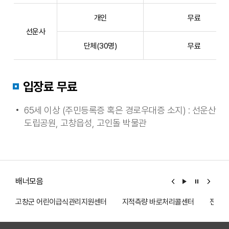
로
개인
무료
관
선운사
광
지,
단체(30명)
무료
개
인,
단
입장료 무료
체,
어
65세 이상 (주민등록증 혹은 경로우대증 소지) : 선운산
린
도립공원, 고창읍성, 고인돌 박물관
이,
청
소
년
·
배너모음
군
고창군 어린이급식관리지원센터
지적측량 바로처리콜센터
전기전
인,
어
른,