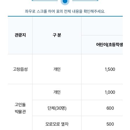
관광지
구 분
어린이(초등학생)
주
요
고창읍성
개인
1,500
관
광
지
입
개인
1,000
장
고인돌
료
단체(30명)
600
박물관
안
내
모로모로 열차
500
표