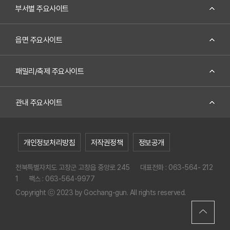
부서별 주요사이트
문
의
의
읍면 주요사이트
정
보
패밀리/축제 주요사이트
를
제
공
관내 주요사이트
함
개인정보처리방침
저작권정책
정보공개
전북특별자치도 고창군 고창읍 중앙로 245
대표전화 : 063-564- 212
1
팩스 : 063-564-9977
Copyright ⓒ 2023 by Gochang-gun. All rights reserved.