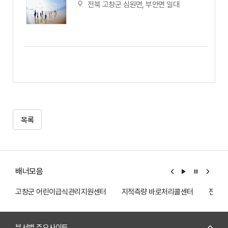
전북 고창군 심원면, 부안면 일대
고창갯벌식물원
전북 고창군 심원면 두어2길 84-4
목록
배너모음
고창군 어린이급식관리지원센터
지적측량 바로처리콜센터
전기전
부서별 주요사이트