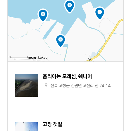
500m
움직이는 모래섬, 쉐니어
전북 고창군 심원면 고전리 산 24-14
고창 갯벌