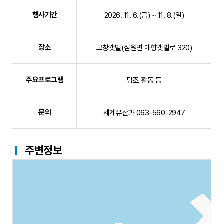
행사기간
2026. 11. 6.(금) ~ 11. 8.(일)
장소
고창갯벌(심원면 애향갯벌로 320)
주요프로그램
탐조 활동 등
문의
세계유산과 063-560-2947
주변정보