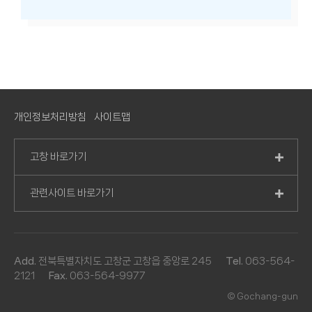
개인정보처리방침
사이트맵
고창 바로가기
관련사이트 바로가기
Add.
전북특별자치도 고창군 고창읍 중앙로 245
Tel.
063-564-
2121
Fax.
063-564-9977
© Gochang-gun