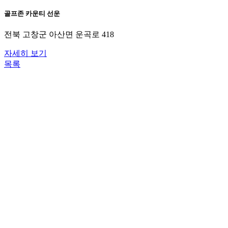
골프존 카운티 선운
전북 고창군 아산면 운곡로 418
자세히 보기
목록