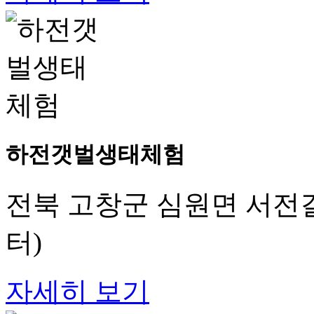
하전갯벌생태체험
전북 고창군 심원면 서전길
터)
자세히 보기