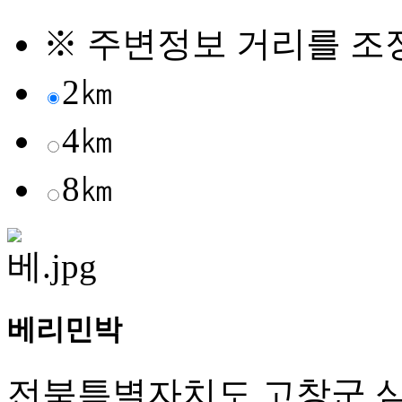
※ 주변정보 거리를 조
2㎞
4㎞
8㎞
베리민박
전북특별자치도 고창군 심원