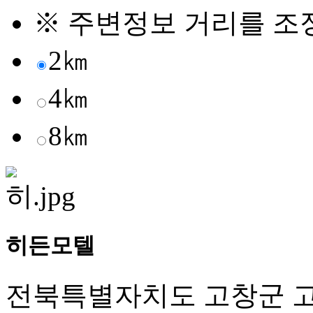
※ 주변정보 거리를 조
2㎞
4㎞
8㎞
히든모텔
전북특별자치도 고창군 고