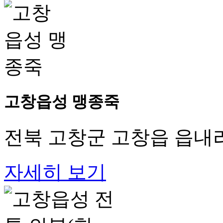
고창읍성 맹종죽
전북 고창군 고창읍 읍내리
자세히 보기