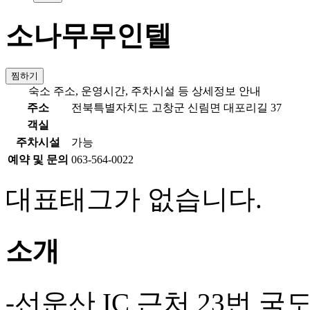
소나무무인텔
찜하기
숙소 주소, 운영시간, 주차시설 등 상세정보 안내
주소
전북특별자치도 고창군 신림면 대포리길 37
객실
주차시설
가능
예약 및 문의
063-564-0022
대표태그가 없습니다.
소개
-선운산 IC 근처 23번 