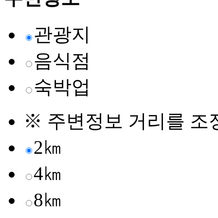
관광지
음식점
숙박업
※ 주변정보 거리를 조
2㎞
4㎞
8㎞