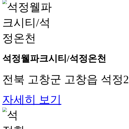
석정웰파크시티/석정온천
전북 고창군 고창읍 석정2로
자세히 보기