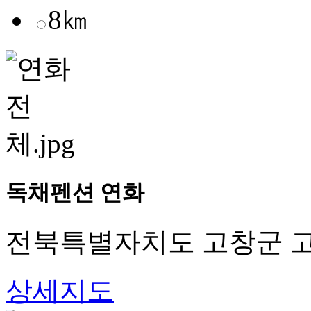
8㎞
독채펜션 연화
전북특별자치도 고창군 고창
상세지도