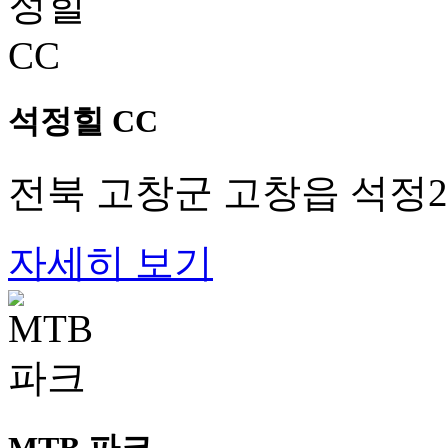
석정힐 CC
전북 고창군 고창읍 석정2로
자세히 보기