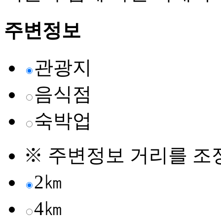
주변정보
관광지
음식점
숙박업
※ 주변정보 거리를 조
2㎞
4㎞