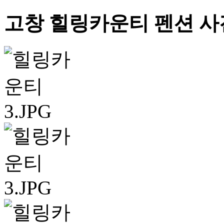
고창 힐링카운티 펜션 사