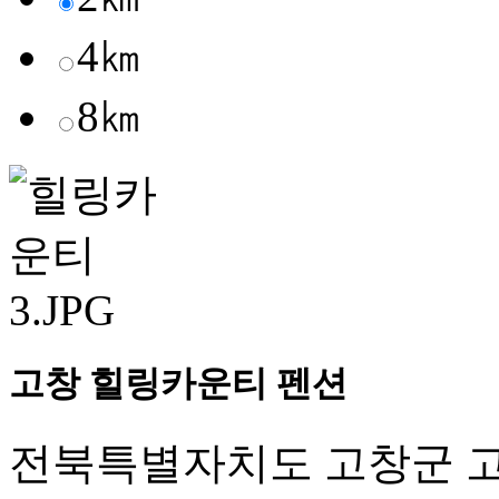
4㎞
8㎞
고창 힐링카운티 펜션
전북특별자치도 고창군 고창