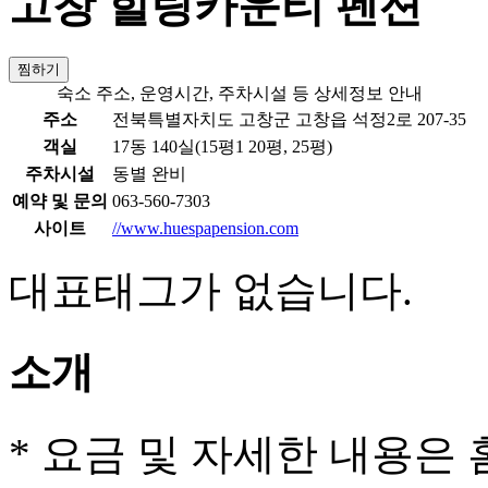
고창 힐링카운티 펜션
찜하기
숙소 주소, 운영시간, 주차시설 등 상세정보 안내
주소
전북특별자치도 고창군 고창읍 석정2로 207-35
객실
17동 140실(15평1 20평, 25평)
주차시설
동별 완비
예약 및 문의
063-560-7303
사이트
//www.huespapension.com
대표태그가 없습니다.
소개
* 요금 및 자세한 내용