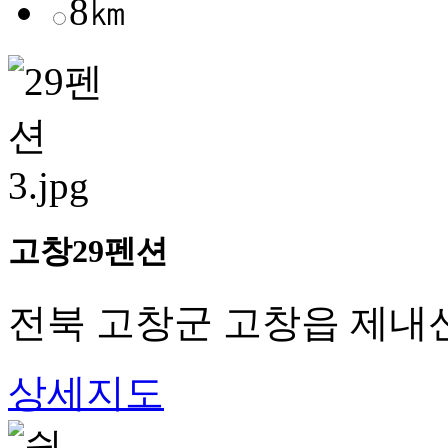
8㎞
고창29펜션
전북 고창군 고창읍 제내신월
상세지도