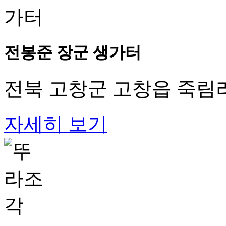
전봉준 장군 생가터
전북 고창군 고창읍 죽림리
자세히 보기