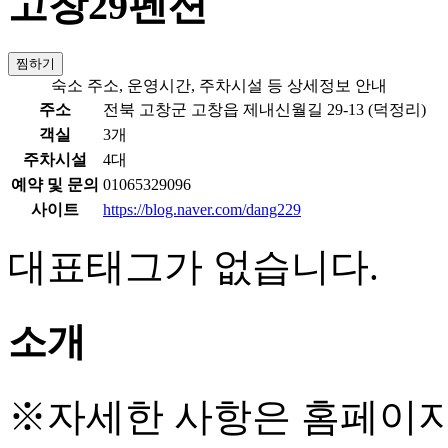
고창29펜션
찜하기
숙소 주소, 운영시간, 주차시설 등 상세정보 안내
주소
전북 고창군 고창읍 제내신월길 29-13 (덕정리)
객실
3개
주차시설
4대
예약 및 문의
01065329096
사이트
https://blog.naver.com/dang229
대표태그가 없습니다.
소개
※자세한 사항은 홈페이지