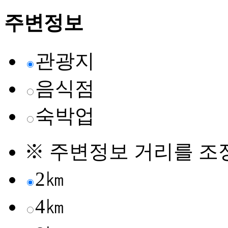
주변정보
관광지
음식점
숙박업
※ 주변정보 거리를 조
2㎞
4㎞