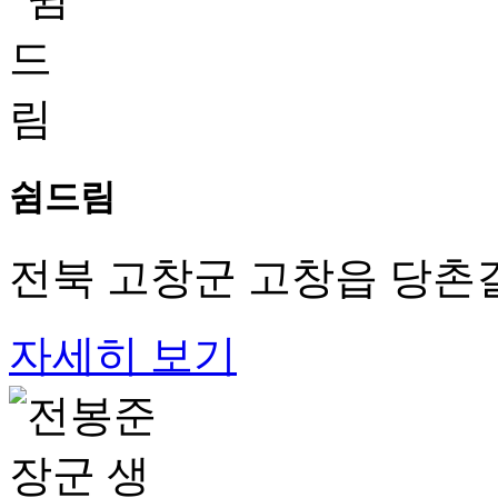
쉼드림
전북 고창군 고창읍 당촌길 
자세히 보기