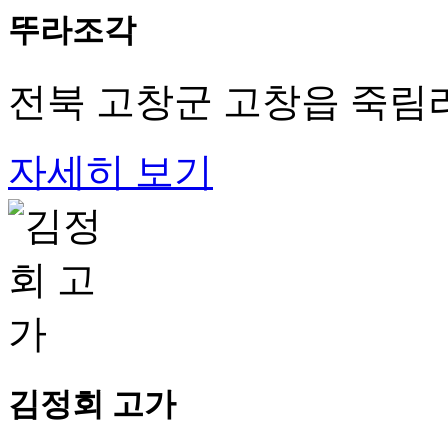
뚜라조각
전북 고창군 고창읍 죽림리 
자세히 보기
김정회 고가