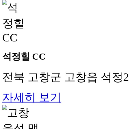
석정힐 CC
전북 고창군 고창읍 석정2로
자세히 보기