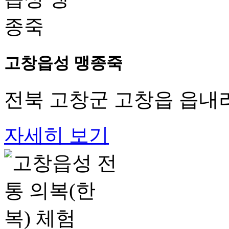
고창읍성 맹종죽
전북 고창군 고창읍 읍내리
자세히 보기