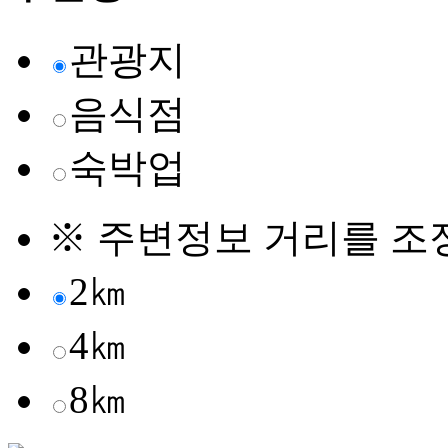
관광지
음식점
숙박업
※ 주변정보 거리를 조
2㎞
4㎞
8㎞