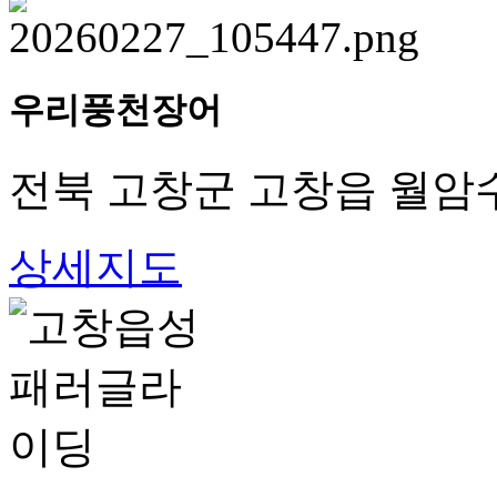
우리풍천장어
전북 고창군 고창읍 월암수월
상세지도