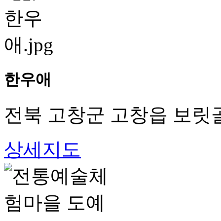
한우애
전북 고창군 고창읍 보릿골
상세지도