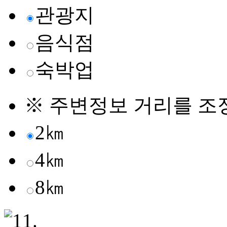
관광지
음식점
숙박업
※ 주변정보 거리를 조
2㎞
4㎞
8㎞