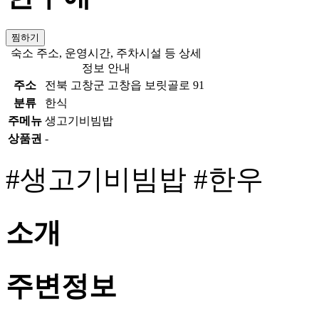
찜하기
숙소 주소, 운영시간, 주차시설 등 상세
정보 안내
주소
전북 고창군 고창읍 보릿골로 91
분류
한식
주메뉴
생고기비빔밥
상품권
-
#생고기비빔밥
#한우
소개
주변정보