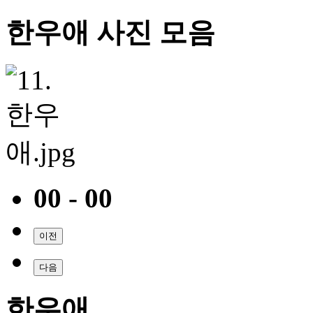
한우애 사진 모음
00 - 00
이전
다음
한우애