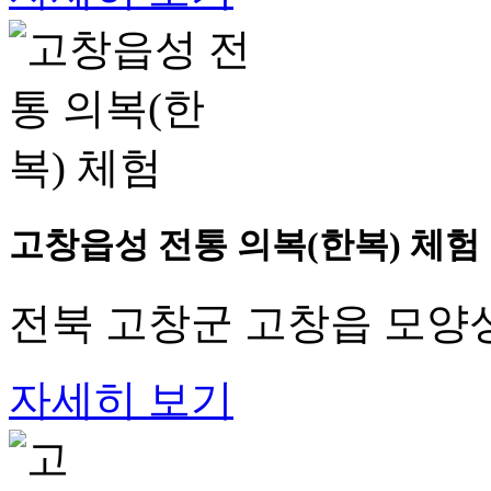
고창읍성 전통 의복(한복) 체험
전북 고창군 고창읍 모양성
자세히 보기