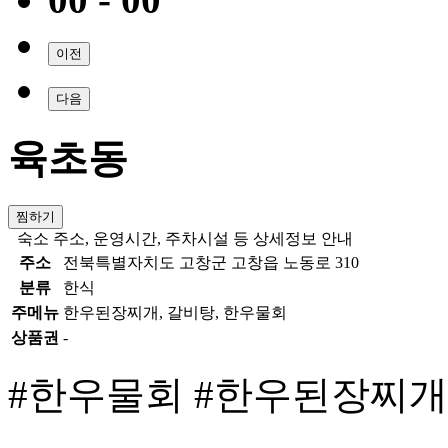
이전
다음
육초동
찜하기
숙소 주소, 운영시간, 주차시설 등 상세정보 안내
주소
전북특별자치도 고창군 고창읍 노동로 310
분류
한식
주메뉴
한우된장찌개, 갈비탕, 한우물회
상품권
-
#한우물회
#한우된장찌개