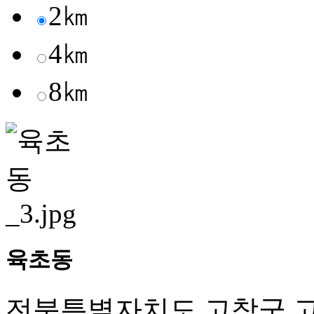
2㎞
4㎞
8㎞
육초동
전북특별자치도 고창군 고