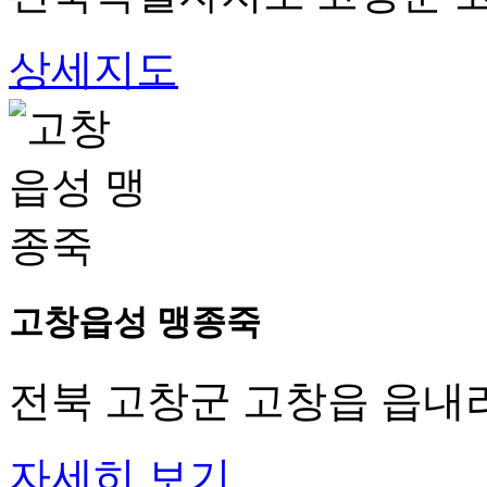
상세지도
고창읍성 맹종죽
전북 고창군 고창읍 읍내리
자세히 보기