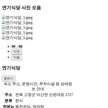
연기식당 사진 모음
00 - 00
이전
다음
연기식당
찜하기
숙소 주소, 운영시간, 주차시설 등 상세정
보 안내
주소
전북 고창군 아산면 선운대로 2727
분류
한식
주메뉴
풍천장어, 장어탕