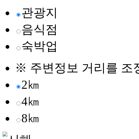
관광지
음식점
숙박업
※ 주변정보 거리를 조
2㎞
4㎞
8㎞