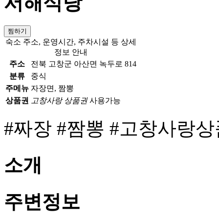
서해식당
찜하기
숙소 주소, 운영시간, 주차시설 등 상세
정보 안내
주소
전북 고창군 아산면 녹두로 814
분류
중식
주메뉴
자장면, 짬뽕
상품권
고창사랑 상품권
사용가능
#짜장
#짬뽕
#고창사랑상
소개
주변정보