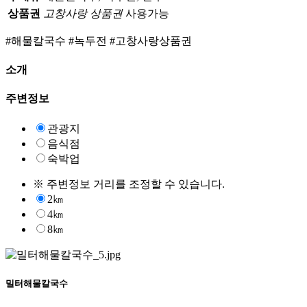
상품권
고창사랑 상품권
사용가능
#해물칼국수
#녹두전
#고창사랑상품권
소개
주변정보
관광지
음식점
숙박업
※ 주변정보 거리를 조정할 수 있습니다.
2㎞
4㎞
8㎞
밀터해물칼국수