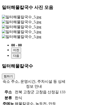
밀터해물칼국수 사진 모음
00 - 00
이전
다음
밀터해물칼국수
찜하기
숙소 주소, 운영시간, 주차시설 등 상세
정보 안내
주소
전북 고창군 고창읍 산정길 133
분류
한식
주메뉴
해물칼국수, 녹두전, 만두