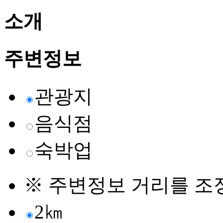
소개
주변정보
관광지
음식점
숙박업
※ 주변정보 거리를 조
2㎞