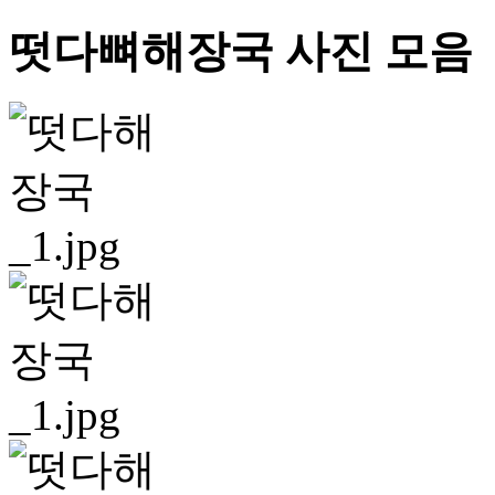
떳다뼈해장국 사진 모음