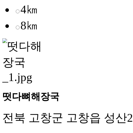
4㎞
8㎞
떳다뼈해장국
전북 고창군 고창읍 성산2