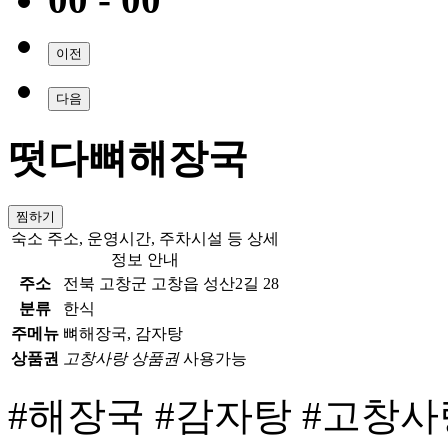
이전
다음
떳다뼈해장국
찜하기
숙소 주소, 운영시간, 주차시설 등 상세
정보 안내
주소
전북 고창군 고창읍 성산2길 28
분류
한식
주메뉴
뼈해장국, 감자탕
상품권
고창사랑 상품권
사용가능
#해장국
#감자탕
#고창