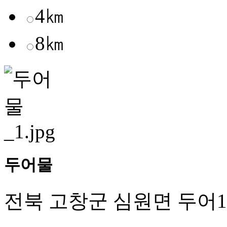
4㎞
8㎞
두어물
전북 고창군 심원면 두어1길