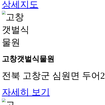
상세지도
고창갯벌식물원
전북 고창군 심원면 두어2길
자세히 보기