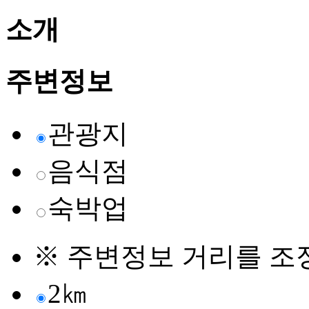
소개
주변정보
관광지
음식점
숙박업
※ 주변정보 거리를 조
2㎞