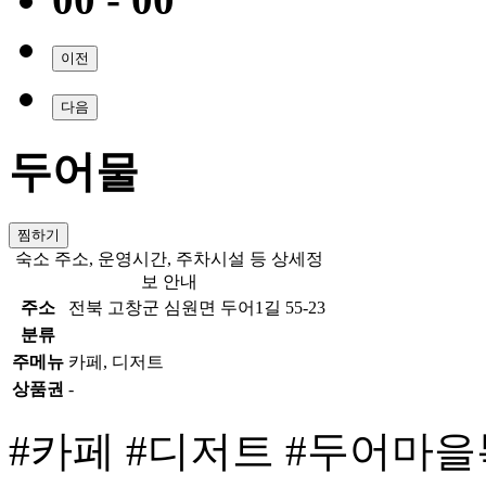
이전
다음
두어물
찜하기
숙소 주소, 운영시간, 주차시설 등 상세정
보 안내
주소
전북 고창군 심원면 두어1길 55-23
분류
주메뉴
카페, 디저트
상품권
-
#카페
#디저트
#두어마을