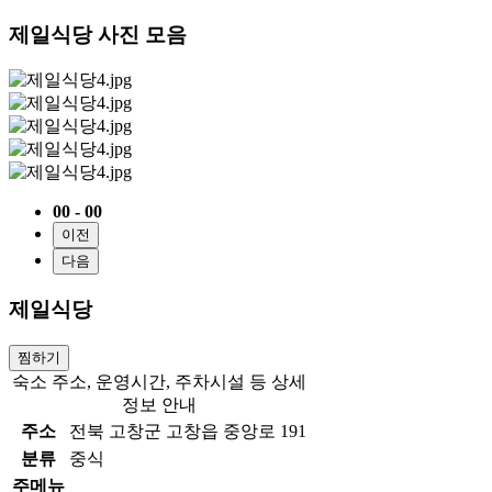
제일식당 사진 모음
00 - 00
이전
다음
제일식당
찜하기
숙소 주소, 운영시간, 주차시설 등 상세
정보 안내
주소
전북 고창군 고창읍 중앙로 191
분류
중식
주메뉴