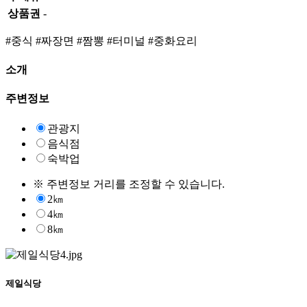
상품권
-
#중식
#짜장면
#짬뽕
#터미널
#중화요리
소개
주변정보
관광지
음식점
숙박업
※ 주변정보 거리를 조정할 수 있습니다.
2㎞
4㎞
8㎞
제일식당