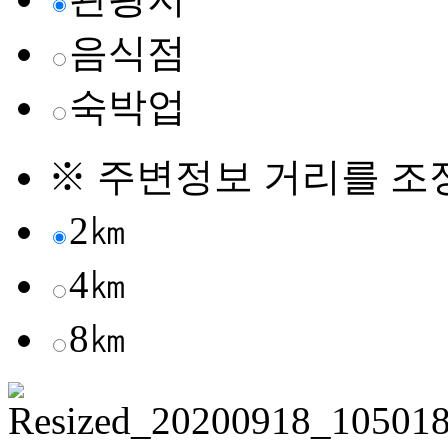
음식점
숙박업
※ 주변정보 거리를 조
2㎞
4㎞
8㎞