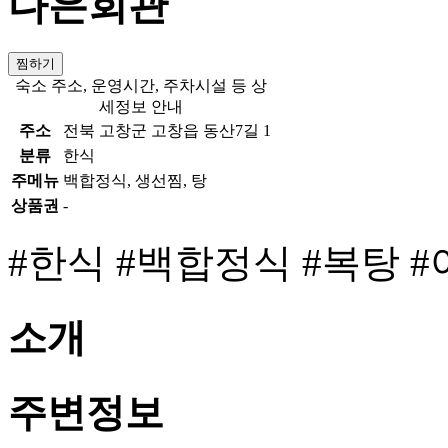
다은회관
찜하기
숙소 주소, 운영시간, 주차시설 등 상
세정보 안내
주소
전북 고창군 고창읍 동산7길 1
분류
한식
주메뉴
백합정식, 생선찜, 탕
상품권
-
#한식
#백합정식
#복탕
#
소개
주변정보