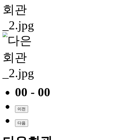
00 - 00
이전
다음