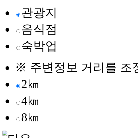
관광지
음식점
숙박업
※ 주변정보 거리를 조
2㎞
4㎞
8㎞