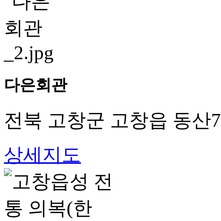
다은회관
전북 고창군 고창읍 동산7
상세지도