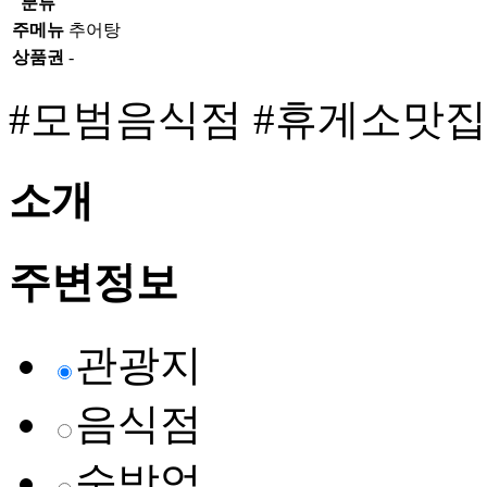
분류
주메뉴
추어탕
상품권
-
#모범음식점
#휴게소맛집
소개
주변정보
관광지
음식점
숙박업