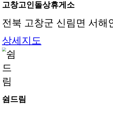
고창고인돌상휴게소
전북 고창군 신림면 서해
상세지도
쉼드림