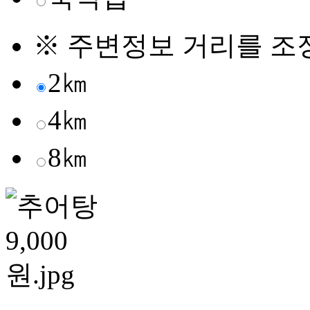
※ 주변정보 거리를 조
2㎞
4㎞
8㎞