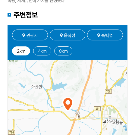
적용, 세계유산적 가치를 인정했다.
주변정보
관광지
음식점
숙박업
2㎞
4㎞
8㎞