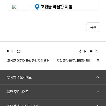
고인돌 박물관 체험
전북 고창군 고창읍 고인돌공원길 74
자세히 보기
목록
고창생물권보전지역 관리센터
배너모음
전북 고창군 고창읍 고인돌공원길 10
고창군 어린이급식관리지원센터
지적측량 바로처리콜센터
전기전
자세히 보기
부서별 주요사이트
김정회 고가
읍면 주요사이트
전북 고창군 고창읍 도산1길 16
자세히 보기
패밀리/축제 주요사이트