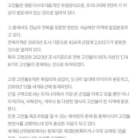
고인돌은 청동기시대 대표적인 무덤양식으로, 우리나라에 3만여 기 이
상이 분포되어 있는 것으로 알려져 있다.
그 중에서도 전남과 전북을 포함한 한반도 서남해안 지역에 밀집분포하
고 있다.
전북지역은 2003년 조사 기준으로 424개 군집에 2,632기가 분포한
것으로 알려져 있다.
특히 고창군은 2023년 조사기준으로 전북 고인돌의 65% 이상인 1,74
8기의 고인돌이 존재하는 것으로 파악되었다.
고창 고인돌유적은 죽림리와 상갑리, 도산리 일대에 무리지어 분포하고,
2000년 12월 세계유산에 등재되었다.
단일 구역으로서는 우리나라에서 가장 큰 군집을 이루고 있을 뿐만 아니
라 탁자식, 바둑판식, 개석식 등 다양한 형식의 고인돌이 한 지역에 분포
한다.
또한 고인돌 축조과정을 알 수 있는 채석장의 존재 등 동북아시아 고인돌
변천사를 규명하는데 있어 중요한 자료가 되고 있다.
세계유산위원회에서는 등재기준 제3항(독특하거나 아주 오래된 것)을