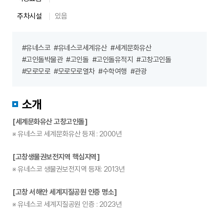
영
시
주차시설
있음
간,
주
#유네스코
#유네스코세계유산
#세계문화유산
차
#고인돌박물관
#고인돌
#고인돌유적지
#고창고인돌
시
#모로모로
#모로모로열차
#수학여행
#관광
설
등
상
소개
세
정
[세계문화유산 고창고인돌]
보
※ 유네스코 세계문화유산 등재 : 2000년
안
내
[고창생물권보전지역 핵심지역]
※ 유네스코 생물권보전지역 등재: 2013년
[고창 서해안 세계지질공원 인증 명소]
※ 유네스코 세계지질공원 인증 : 2023년