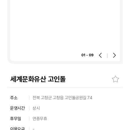
01 - 09
세계문화유산 고인돌
숙
주소
전북 고창군 고창읍 고인돌공원길 74
소
운영시간
상시
주
소,
휴무일
연중무휴
운
이용요금
-