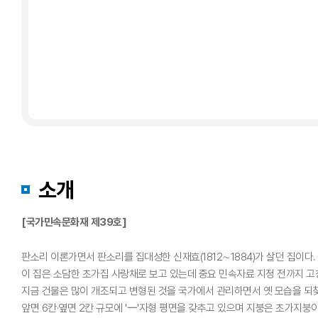
소개
[국가민속문화재 제39호]
판소리 이론가면서 판소리를 집대성한 신재효(1812∼1884)가 살던 집이다. 철
이 집은 소담한 초가집 사랑채로 보고 있는데 중요 민속자료 지정 전까지 고
지금 건물은 많이 개조되고 변형된 것을 국가에서 관리하면서 옛 모습을 되찾
앞면 6칸·옆면 2칸 규모에 '一'자형 평면을 갖추고 있으며 지붕은 초가지붕이