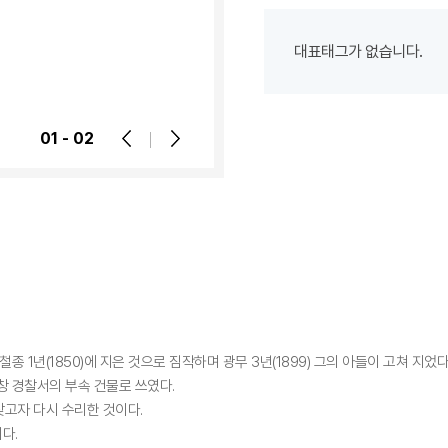
차
시
대표태그가 없습니다.
설
등
상
01 - 02
세
정
보
안
내
종 1년(1850)에 지은 것으로 짐작하며 광무 3년(1899) 그의 아들이 고쳐 지었다
창 경찰서의 부속 건물로 쓰였다.
고자 다시 수리한 것이다.
다.