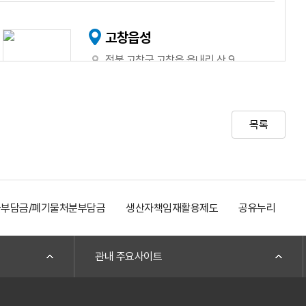
고창읍성
전북 고창군 고창읍 읍내리 산 9
자세히 보기
목록
고창읍성 전통 의복(한복) 체험
전북 고창군 고창읍 모양성로 1
부담금/폐기물처분부담금
생산자책임재활용제도
공유누리
전
자세히 보기
관내 주요사이트
전통예술체험마을 도예체험장