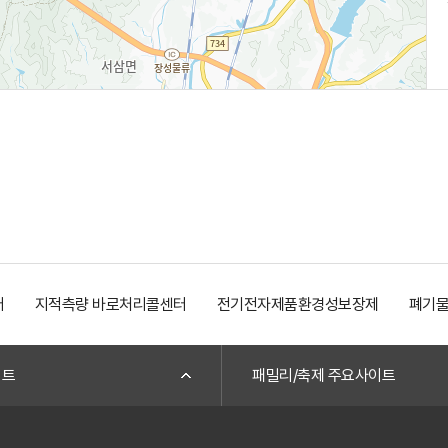
터
지적측량 바로처리콜센터
전기전자제품환경성보장제
폐기물
이트
패밀리/축제 주요사이트