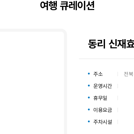
여행 큐레이션
동리 신재효
숙
주소
전북
소
운영시간
주
소,
휴무일
운
영
이용요금
시
주차시설
간,
주