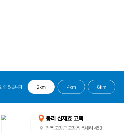
 수 있습니다.
2㎞
4㎞
8㎞
동리 신재효 고택
전북 고창군 고창읍 읍내리 453