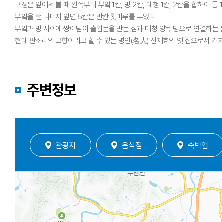
구성은 앞에서 볼 때 왼쪽부터 부엌 1칸, 방 2칸, 대청 1칸, 2칸을 합하여 
부엌을 뺀 나머지 앞면 5칸은 반칸 툇마루를 두었다.
부엌과 방 사이에 쌍여닫이 출입문을 만든 점과 대청 양쪽 방으로 연결하는 
현대 판소리의 고향이라고 할 수 있는 명인(名人) 신재효의 옛 집으로서 가치
주변정보
관광지
음식점
숙박업