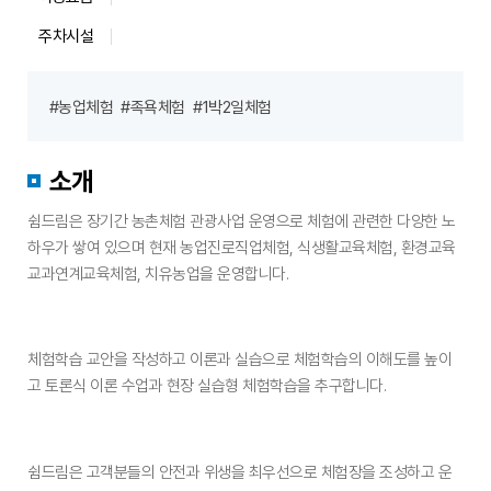
영
시
주차시설
간,
주
#농업체험
#족욕체험
#1박2일체험
차
시
설
소개
등
상
쉼드림은 장기간 농촌체험 관광사업 운영으로 체험에 관련한 다양한 노
세
하우가 쌓여 있으며 현재 농업진로직업체험, 식생활교육체험, 환경교육
정
교과연계교육체험, 치유농업을 운영합니다.
보
안
내
체험학습 교안을 작성하고 이론과 실습으로 체험학습의 이해도를 높이
고 토론식 이론 수업과 현장 실습형 체험학습을 추구합니다.
쉼드림은 고객분들의 안전과 위생을 최우선으로 체험장을 조성하고 운