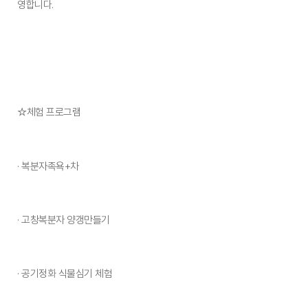
영합니다.
☆체험 프로그램
· 복분자족욕+차
· 고창복분자 양갱만들기
· 공기정화 식물심기 체험