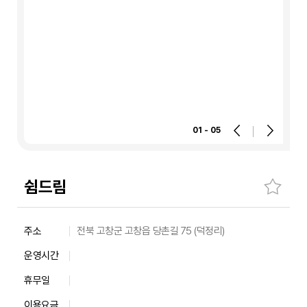
01 - 05
쉼드림
숙
주소
전북 고창군 고창읍 당촌길 75 (덕정리)
소
운영시간
주
소,
휴무일
운
이용요금