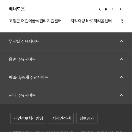
김정회 고가
배너모음
전북 고창군 고창읍 도산1길 16
고창군 어린이급식관리지원센터
지적측량 바로처리콜센터
전기전
자세히 보기
부서별 주요사이트
현곡정사
읍면 주요사이트
전북 고창군 고창읍 주곡1길 68-34
자세히 보기
패밀리/축제 주요사이트
관내 주요사이트
세계문화유산 고인돌
전북 고창군 고창읍 고인돌공원길 74
개인정보처리방침
저작권정책
정보공개
자세히 보기