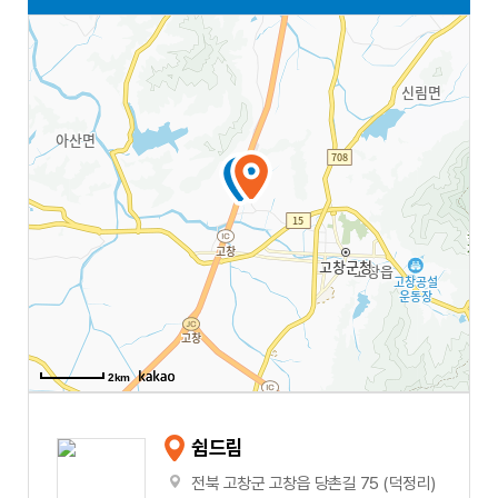
2km
쉼드림
전북 고창군 고창읍 당촌길 75 (덕정리)