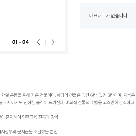
차
시
대표태그가 없습니다.
설
등
상
01 - 04
세
정
보
안
내
항일 운동을 위해 지은 건물이다. 학당의 건물은 앞면 6칸, 옆면 3칸이며, 지붕
물 자체에서도 단정한 품격이 느껴진다. 비교적 전통적 수법을 고스란히 간직하고 
이 출자하여 민족교육 진흥과 장학
 임시정부의 군자금을 조달했을 뿐만