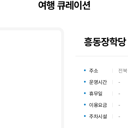
여행 큐레이션
흥동장학당
숙
주소
전북
소
운영시간
-
주
소,
휴무일
-
운
영
이용요금
-
시
주차시설
-
간,
주