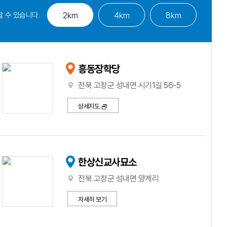
 수 있습니다.
2㎞
4㎞
8㎞
흥동장학당
전북 고창군 성내면 시기1길 56-5
상세지도
한상신교사묘소
전북 고창군 성내면 양계리
자세히 보기