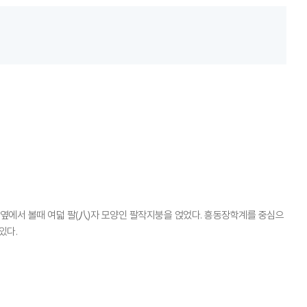
은 옆에서 볼때 여덟 팔(八)자 모양인 팔작지붕을 얹었다. 흥동장학계를 중심으
있다.