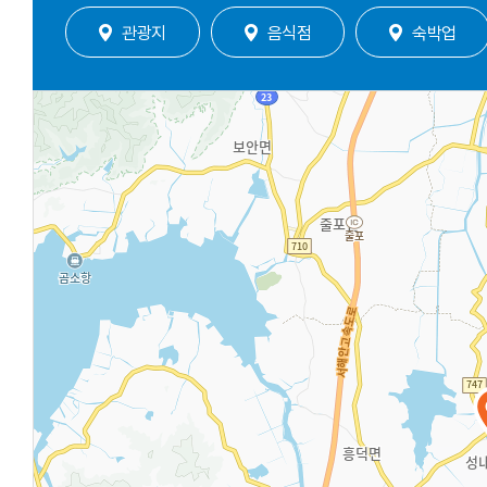
관광지
음식점
숙박업