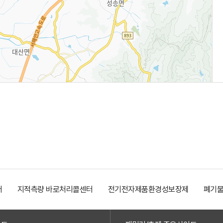
터
지적측량 바로처리콜센터
전기전자제품환경성보장제
폐기물