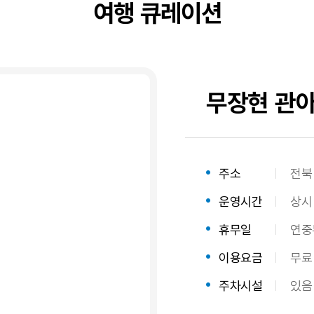
여행 큐레이션
무장현 관아
숙
주소
전북
소
운영시간
상시
주
소,
휴무일
연중
운
영
이용요금
무료
시
주차시설
있음
간,
주