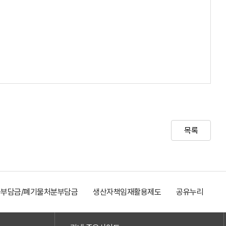
목록
부담금/폐기물처분부담금
생산자책임재활용제도
공유누리
전