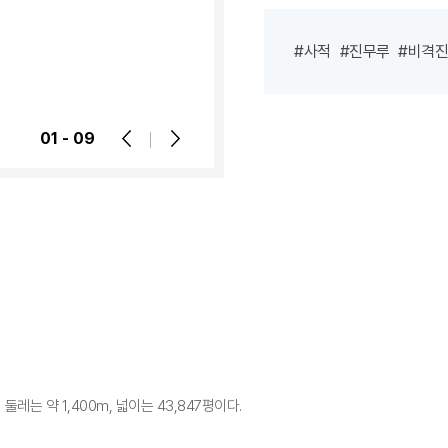
차
시
#사적
#진무루
#비격
설
등
상
01 - 09
세
정
보
안
내
는 약 1,400m, 넓이는 43,847평이다.