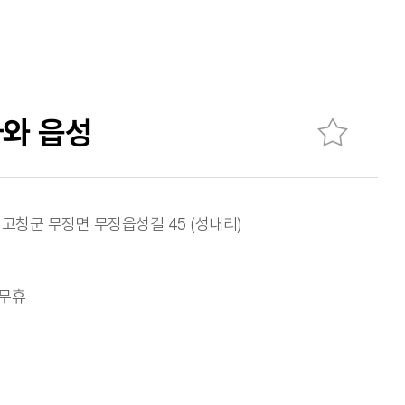
와 읍성
 고창군 무장면 무장읍성길 45 (성내리)
무휴