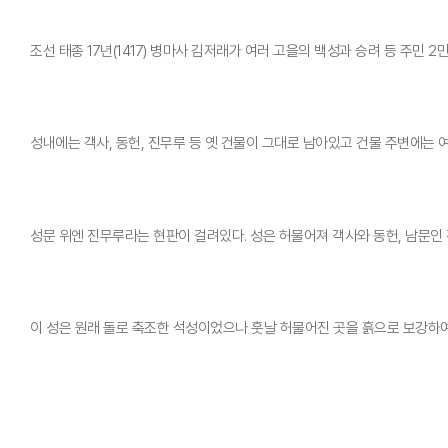
조선 태종 17년(1417) 병마사 김저래가 여러 고을의 백성과 승려 등 주민 2
성내에는 객사, 동헌, 진무루 등 옛 건물이 그대로 남아있고 건물 주변에는 
성문 위엔 진무루라는 현판이 걸려있다. 성은 허물어져 객사와 동헌, 남문인 
이 성은 원래 돌로 축조한 석성이었으나 훗날 허물어진 곳을 흙으로 보강하여