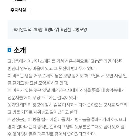
영
시
주차시설
-
간,
주
#기암괴석
#9암
#병바위
#신선
#병모양
차
시
설
소개
등
상
고창읍에서 아산면 소재지를 거쳐 선운사쪽으로 15km쯤 가면 아산면
세
반암리 영모정 마을이 있고 그 뒷산에 병바위가 있다.
정
이 바위는 병을 거꾸로 세워 놓은 모양 같기도 하고 멀리서 보면 사람 얼
보
굴 같기도 한 묘한 모양을 하고 있다.
안
이 바위가 있는 곳은 옛날 개선장군 시대에 왜적을 쫓을 때 흥덕쪽에서
내
선운사를 거쳐 무장으로 가는 길목이었다.
쫓기던 왜적의 장군이 잠시 술을 마시고 쉬다가 쫓아오는 군사를 막으려
고 병을 거꾸로 세워놓고 달아났다고 한다.
개선장군은 이 병을 칼로 가운데를 쳐서 병사들을 통과시키려 하였으나
병이 얼마나 큰지 중턱만 갈라지고 병의 윗부분은 그대로 남아 있어 할
수 없이 병사들은 다른 길로 굽어서 쫓아갔다고 한다.