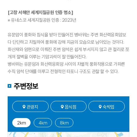
[고창 서해안 세계지질공원 인증 명소]
※ 유네스코 세계지질공원 인증 : 2023년
유문암이 풍화와 침식을 받아 만들어진 병바위는 주변 화산력응회암보
다 단단하고 치밀하여 풍화에 강해 지금의 모습으로 남아있는 것이다.
화산재와 암편으로 이뤄진 주변 암석은 쉽게 부서지지 않고 큰 절리로 쪼
개져 절벽을 이루는 기암괴석이 잘 만들어진다.
병바위는 유문암과 화산력응회암 사이의 차별적 풍화작용으로 가파른
수직 암석 단애를 이루고 전형적인 타포니 구조도 관찰 할 수 있다.
주변정보
관광지
음식점
숙박업
2㎞
4㎞
8㎞