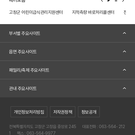
전북 고창군 아산면 인천강서길 418-7
고창군 어린이급식관리지원센터
지적측량 바로처리콜센터
전기전
자세히 보기
부서별 주요사이트
할매바위 클라이밍
읍면 주요사이트
전북 고창군 아산면 계산리 할매바위
자세히 보기
패밀리/축제 주요사이트
관내 주요사이트
보니타 정원
전북 고창군 아산면 구암1길 27-63
개인정보처리방침
저작권정책
정보공개
자세히 보기
전북특별자치도 고창군 고창읍 중앙로 245
대표전화 : 063-564- 212
1
팩스 : 063-564-9977