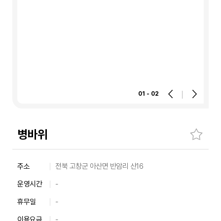
01 - 02
병바위
숙
주소
전북 고창군 아산면 반암리 산16
소
운영시간
-
주
소,
휴무일
-
운
이용요금
-