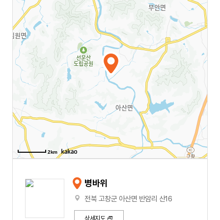
2km
병바위
전북 고창군 아산면 반암리 산16
상세지도