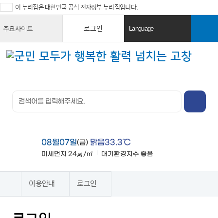
이 누리집은 대한민국 공식 전자정부 누리집입니다.
로그인
주요사이트
Language
열
열
기
기
검색창 열
기
전체메뉴
열기
08월07일
맑음33.3℃
(금)
미세먼지
24㎍/㎥
대기환경지수
좋음
맑음
이용안내
로그인
홈