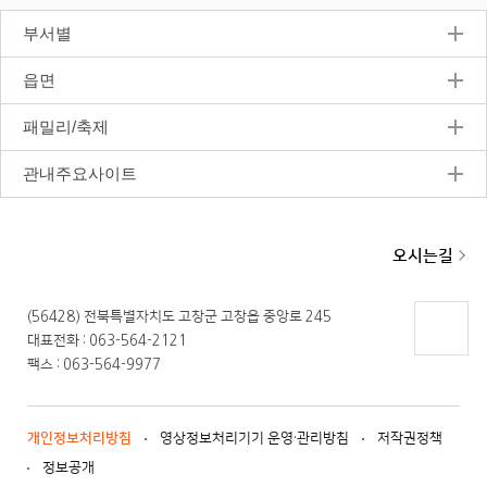
지
부서별
읍면
패밀리/축제
관내주요사이트
오시는길
(56428) 전북특별자치도 고창군 고창읍 중앙로 245
대표전화 : 063-564-2121
페이지
팩스 : 063-564-9977
상단으
로 이동
개인정보처리방침
영상정보처리기기 운영·관리방침
저작권정책
정보공개