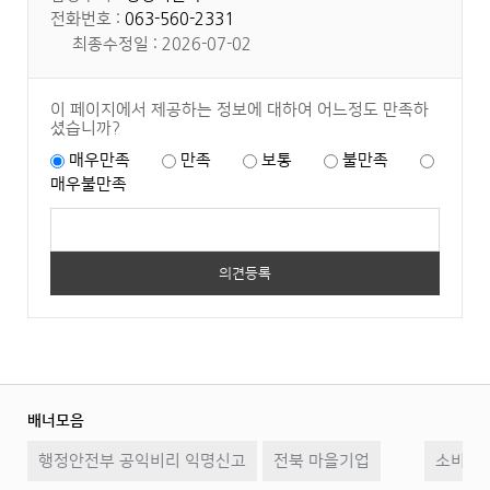
전화번호 :
063-560-2331
최종수정일 : 2026-07-02
이 페이지에서 제공하는 정보에 대하여 어느정도 만족하
셨습니까?
매우만족
만족
보통
불만족
매우불만족
배너모음
이
일
다
행정안전부 공익비리 익명신고
전북 마을기업
전
시
소비자2
음
정