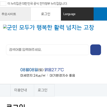
이 누리집은 대한민국 공식 전자정부 누리집입니다.
로그인
주요사이트
Language
열
열
기
기
검색창 열
기
전체메뉴
열기
08월08일
맑음27.7℃
(토)
미세먼지
24㎍/㎥
대기환경지수
좋음
맑음
이용안내
로그인
홈