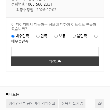
전화번호 :
063-560-2331
최종수정일 : 2026-07-02
이 페이지에서 제공하는 정보에 대하여 어느정도 만족하
셨습니까?
매우만족
만족
보통
불만족
매우불만족
배너모음
이
일
다
행정안전부 공익비리 익명신고
전북 마을기업
전
시
소비자2
음
정