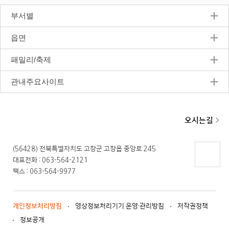
지
부서별
읍면
패밀리/축제
관내주요사이트
오시는길
(56428) 전북특별자치도 고창군 고창읍 중앙로 245
대표전화 : 063-564-2121
페이지
팩스 : 063-564-9977
상단으
로 이동
개인정보처리방침
영상정보처리기기 운영·관리방침
저작권정책
정보공개